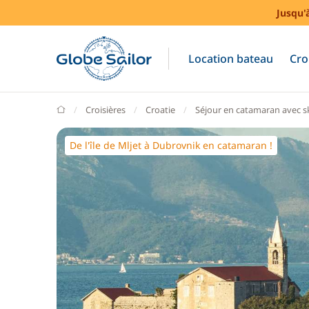
Jusqu'
Location bateau
Cro
GlobeSailor
Croisières
Croatie
Séjour en catamaran avec sk
De l'île de Mljet à Dubrovnik en catamaran !