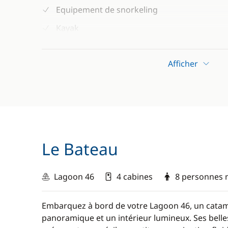
Equipement de snorkeling
Kayak
Paddle
Afficher
Visites guidées de la vieille ville de Korčula
Taxes touristiques et portuaires
Départ garanti
Le Bateau
Lagoon 46
4 cabines
8 personnes 
Embarquez à bord de votre Lagoon 46, un catamar
panoramique et un intérieur lumineux. Ses bell