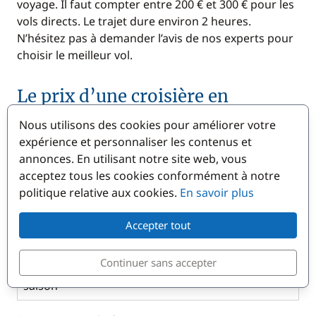
voyage. Il faut compter entre 200 € et 300 € pour les
vols directs. Le trajet dure environ 2 heures.
N’hésitez pas à demander l’avis de nos experts pour
choisir le meilleur vol.
Le prix d’une croisière en
catamaran en Croatie
Nous utilisons des cookies pour améliorer votre
expérience et personnaliser les contenus et
annonces. En utilisant notre site web, vous
Tarif (à
Croisière à la
Privatisation
acceptez tous les cookies conformément à notre
partir
cabine (en cabine
bateau (type
politique relative aux cookies.
En savoir plus
de)
double) :
Lagoon) :
Basse
1 500 €/personne
4 000 €/bateau
Accepter tout
saison
Continuer sans accepter
Haute
2 250 €/personne
8 000 €/bateau
saison