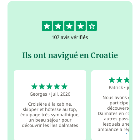
4.4
107 avis vérifiés
Ils ont navigué en Croatie
5
5
Patrick
•
juin 2
Georges
•
juil. 2026
Nous avons été ra
participer à ce
Croisière à la cabine,
découverte des 
skipper et hôtesse au top,
Dalmates en compa
équipage très sympathique,
autres passagers
un beau séjour pour
lesquels une exce
découvrir les îles dalmates
ambiance a régné! L'
plus