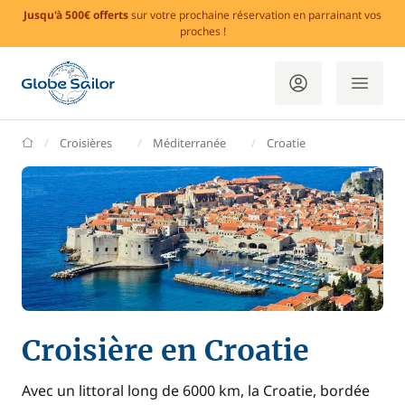
Jusqu'à 500€ offerts
sur votre prochaine réservation en parrainant vos
proches !
GlobeSailor
Croisières
Méditerranée
Croatie
Croisière en Croatie
Avec un littoral long de 6000 km, la Croatie, bordée