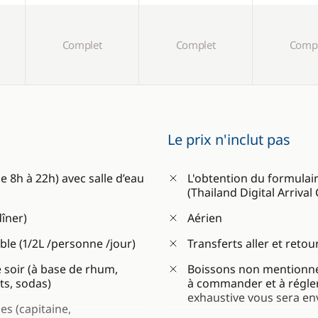
Complet
Complet
Compl
Le prix n'inclut pas
 8h à 22h) avec salle d’eau
L'obtention du formulair
(Thailand Digital Arrival
dîner)
Aérien
able (1/2L /personne /jour)
Transferts aller et retou
 soir (à base de rhum,
Boissons non mentionnées 
its, sodas)
à commander et à régler
exhaustive vous sera en
es (capitaine,