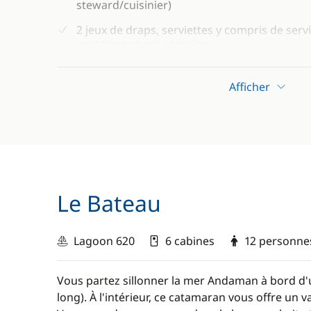
steward/cuisinier)
2 jeux de draps, serviettes y compris de serv
personne et par semaine
Gel douche et shampoing
Afficher
Consommables pour le bateau (eau, essence 
Assurance du bateau et des passagers
Sports nautiques à bord : équipement de pl
et tuba)
Kayak de mer
Le Bateau
Paddles
Lagoon 620
6 cabines
12 personne
Vous partez sillonner la mer Andaman à bord d'
long). À l'intérieur, ce catamaran vous offre un 