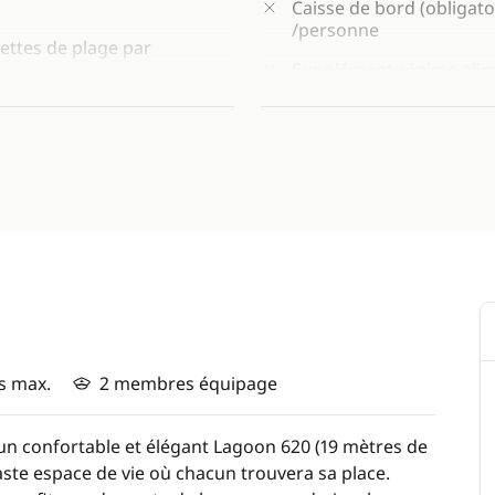
Caisse de bord (obligato
/personne
iettes de plage par
Supplément régime alime
vegan, sans gluten, diab
sans produit laitier) : 1
et gasoil)
Supplément cabine supéri
croisière partagée et en 
2027
ongée libre (palmes, masque
Forfait excursions (à ré
/personne) :
Tour en “Long Tail boat”
Ballade en Kayak
s max.
2 membres équipage
Massage
un confortable et élégant Lagoon 620 (19 mètres de
IMPORTANT :
Pénalités
vaste espace de vie où chacun trouvera sa place.
(passeport, contrat...) à