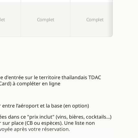
et
Complet
Complet
C
e d'entrée sur le territoire thaïlandais TDAC
 Card) à compléter en ligne
r entre l’aéroport et la base (en option)
dans ce "prix inclut" (vins, bières, cocktails...)
 sur place (CB ou espèces). Une liste non
voyée après votre réservation.