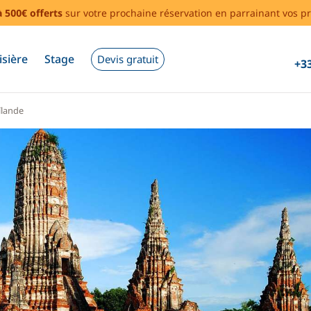
à 500€ offerts
sur votre prochaine réservation en parrainant vos pr
isière
Stage
Devis gratuit
+33
ïlande