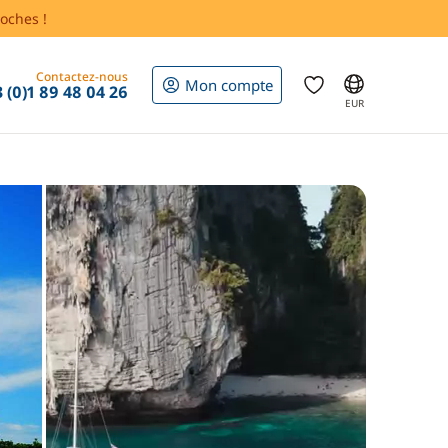
oches !
Contactez-nous
Mon compte
 (0)1 89 48 04 26
EUR