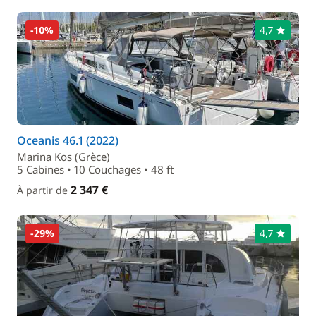
-10%
4,7
Oceanis 46.1 (2022)
Marina Kos (Grèce)
5 Cabines • 10 Couchages • 48 ft
2 347 €
À partir de
-29%
4,7