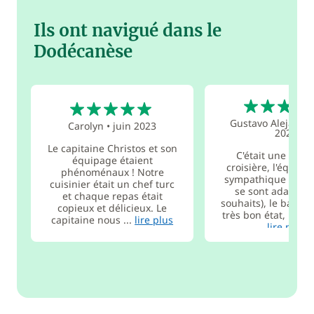
Ils ont navigué dans le
Dodécanèse
5
5
Gustavo Alejandr
Carolyn
•
juin 2023
2022
Le capitaine Christos et son
C'était une excel
équipage étaient
croisière, l'équipa
phénoménaux ! Notre
sympathique et ami
cuisinier était un chef turc
se sont adaptés 
et chaque repas était
souhaits), le bateau
copieux et délicieux. Le
très bon état, la nou
capitaine nous ...
lire plus
lire plus