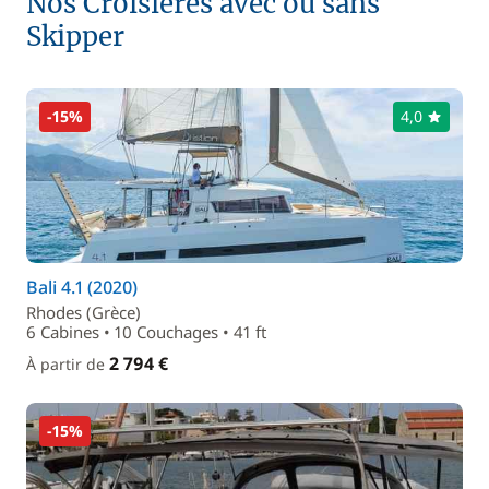
Nos Croisières avec ou sans
Skipper
-15%
4,0
Bali 4.1 (2020)
Rhodes (Grèce)
6 Cabines • 10 Couchages • 41 ft
2 794 €
À partir de
-15%