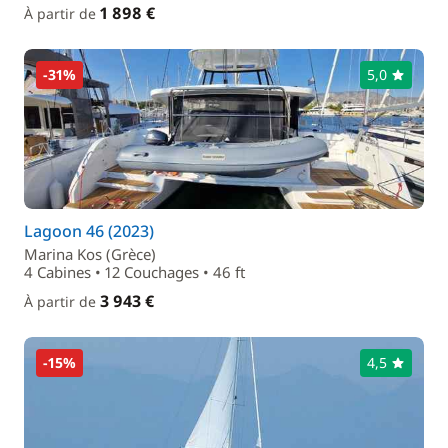
1 898 €
À partir de
-31%
5,0
Lagoon 46 (2023)
Marina Kos (Grèce)
4 Cabines • 12 Couchages • 46 ft
3 943 €
À partir de
-15%
4,5