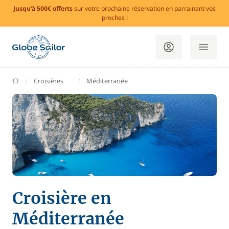
Jusqu'à 500€ offerts
sur votre prochaine réservation en parrainant vos
proches !
GlobeSailor
Croisières
Méditerranée
Croisière en
Méditerranée