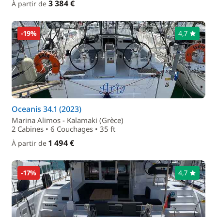
3 384 €
À partir de
-19%
4,7
Oceanis 34.1 (2023)
Marina Alimos - Kalamaki (Grèce)
2 Cabines • 6 Couchages • 35 ft
1 494 €
À partir de
-17%
4,7