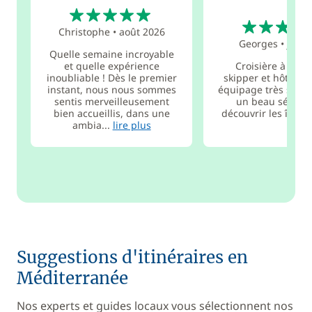
5
5
Christophe
•
août 2026
Georges
•
juil.
Quelle semaine incroyable
et quelle expérience
Croisière à la ca
inoubliable ! Dès le premier
skipper et hôtesse
instant, nous nous sommes
équipage très symp
sentis merveilleusement
un beau séjour
bien accueillis, dans une
découvrir les îles 
ambia...
lire plus
Suggestions d'itinéraires en
Méditerranée
Nos experts et guides locaux vous sélectionnent nos