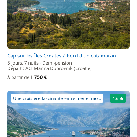
Cap sur les Îles Croates à bord d'un catamaran
8 jours, 7 nuits · Demi-pension
Départ : ACI Marina Dubrovnik (Croatie)
1 750 €
À partir de
Une croisière fascinante entre mer et mo...
4,6