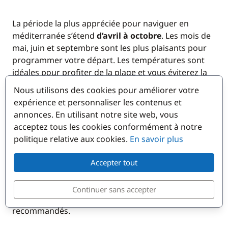
La période la plus appréciée pour naviguer en
méditerranée s’étend
d’avril à octobre
. Les mois de
mai, juin et septembre sont les plus plaisants pour
programmer votre départ. Les températures sont
idéales pour profiter de la plage et vous éviterez la
foule estivale. Vous serez plus tranquilles au port
Nous utilisons des cookies pour améliorer votre
comme au mouillage.
expérience et personnaliser les contenus et
annonces. En utilisant notre site web, vous
En résumé, la meilleure période pour partir en
acceptez tous les cookies conformément à notre
croisière en catamaran en Méditerranée dépend de
politique relative aux cookies.
En savoir plus
vos préférences personnelles. Si vous préférez des
températures chaudes et une atmosphère animée,
Accepter tout
l'été peut être idéal. Si vous recherchez des
conditions plus douces et des foules moins
Continuer sans accepter
importantes, le printemps et l'automne sont
recommandés.