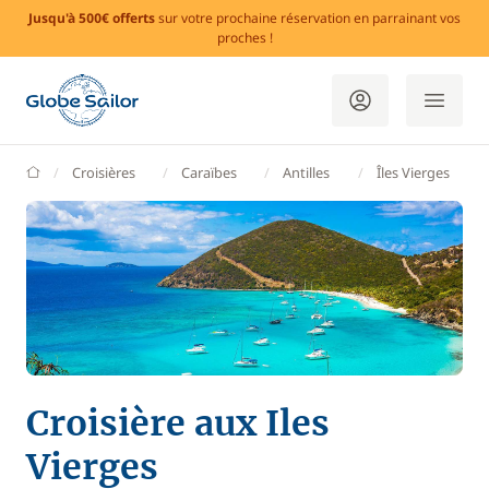
Jusqu'à 500€ offerts
sur votre prochaine réservation en parrainant vos
proches !
GlobeSailor
Croisières
Caraïbes
Antilles
Îles Vierges
Croisière aux Iles
Vierges