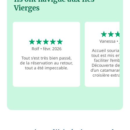
Vierges
5
5
Vanessa
•
juin 
Rolf
•
févr. 2026
Accueil souriant à l
tout est mis en oeu
Tout s'est très bien passé,
faciliter l’embarq
de la réservation au retour,
Découverte de la vi
tout a été impeccable.
d’un catamaran lors
croisière extraor...