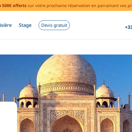
à 500€ offerts
sur votre prochaine réservation en parrainant vos pr
isière
Stage
Devis gratuit
+33