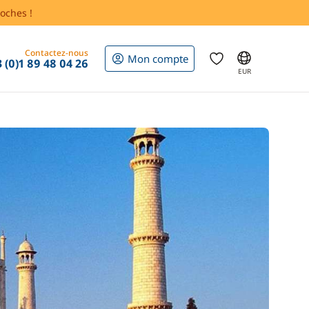
oches !
Contactez-nous
Mon compte
 (0)1 89 48 04 26
EUR