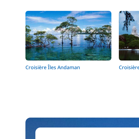
Croisière Îles Andaman
Croisièr