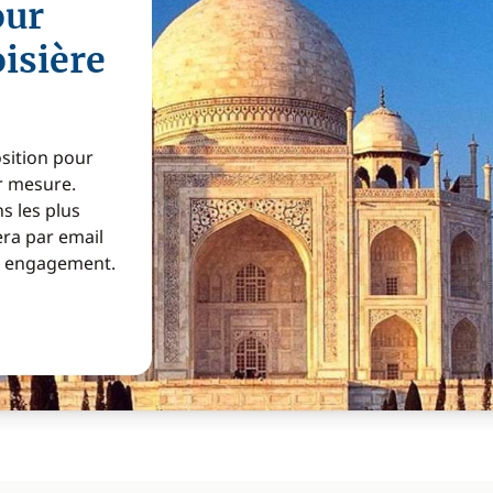
our
oisière
osition pour
ur mesure.
s les plus
era par email
ns engagement.