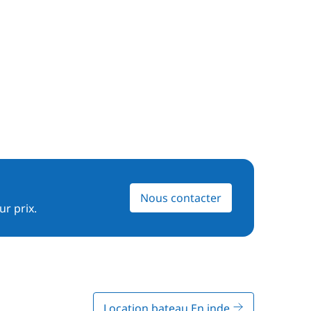
Nous contacter
ur prix.
Location bateau En inde