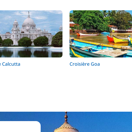
e Calcutta
Croisière Goa