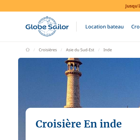
Jusqu'
Location bateau
Cro
GlobeSailor
Croisières
Asie du Sud-Est
Inde
Croisière En inde