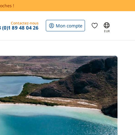
oches !
Contactez-nous
Mon compte
 (0)1 89 48 04 26
EUR