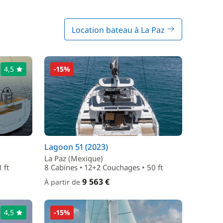
Location bateau à La Paz
4,5
-15%
Lagoon 51 (2023)
La Paz (Mexique)
 ft
8 Cabines • 12+2 Couchages • 50 ft
9 563 €
À partir de
4,5
-15%