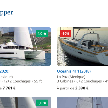
ipper
4,0
-10%
(2020)
Oceanis 41.1 (2018)
Mexique)
La Paz (Mexique)
 • 12+2 Couchages • 55 ft
3 Cabines • 6+2 Couchages • 41
7 761 €
2 390 €
de
À partir de
5,0