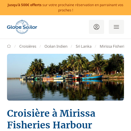
Jusqu'à 500€ offerts
sur votre prochaine réservation en parrainant vos
proches !
GlobeSailor
Croisières
Océan Indien
Sri Lanka
Mirissa Fisheries
Croisière à Mirissa
Fisheries Harbour