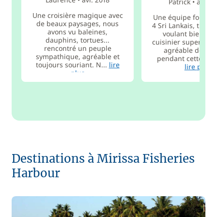
Patrick
•
août 2
Une croisière magique avec
Une équipe formai
de beaux paysages, nous
4 Sri Lankais, très à 
avons vu baleines,
voulant bien fair
dauphins, tortues...
cuisinier super, ça a
rencontré un peuple
agréable de les 
sympathique, agréable et
pendant cette crois
toujours souriant. N...
lire
lire plus
plus
Destinations à Mirissa Fisheries
Harbour