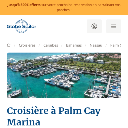
Jusqu'à 500€ offerts
sur votre prochaine réservation en parrainant vos
proches !
GlobeSailor
Croisières
Caraïbes
Bahamas
Nassau
Palm Cay 
Croisière à Palm Cay
Marina