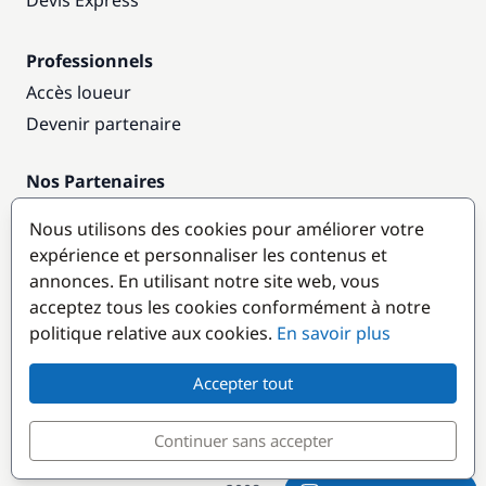
Devis Express
Professionnels
Accès loueur
Devenir partenaire
Nos Partenaires
Annuaire nautique
Nous utilisons des cookies pour améliorer votre
expérience et personnaliser les contenus et
Destinations populaires
annonces. En utilisant notre site web, vous
acceptez tous les cookies conformément à notre
politique relative aux cookies.
En savoir plus
Accepter tout
Continuer sans accepter
© GlobeSailor
Croisières & Location de bateaux depuis