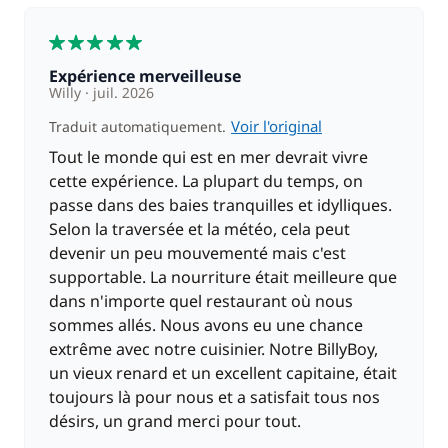
Important :
● L'ordre des escales indiquées ci-dessus est donné
5
à titre indicatif.
Expérience merveilleuse
● Toutes les escales ne pourront pas forcément
Willy
juil. 2026
être réalisées durant la croisière.
Voir l'original
Traduit automatiquement.
● Cette croisière de 5 jours peut accueillir des
voyageurs ayant choisi une durée plus longue ou
Tout le monde qui est en mer devrait vivre
plus courte. Il est donc possible que des passagers
cette expérience. La plupart du temps, on
rejoignent ou quittent le bateau en cours de
passe dans des baies tranquilles et idylliques.
parcours.
Selon la traversée et la météo, cela peut
devenir un peu mouvementé mais c'est
supportable. La nourriture était meilleure que
dans n'importe quel restaurant où nous
sommes allés. Nous avons eu une chance
extrême avec notre cuisinier. Notre BillyBoy,
un vieux renard et un excellent capitaine, était
toujours là pour nous et a satisfait tous nos
désirs, un grand merci pour tout.