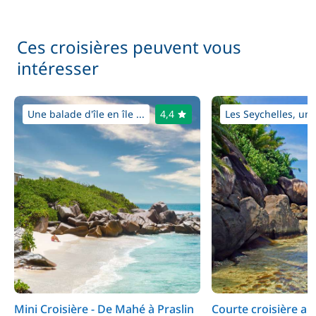
Ces croisières peuvent vous
intéresser
Une balade d'île en île ...
4,4
Les Seychelles, une 
Mini Croisière - De Mahé à Praslin
Courte croisière au