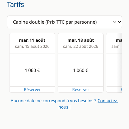
Tarifs
mar. 11 août
mar. 18 août
mar. 2
sam. 15 août 2026
sam. 22 août 2026
sam. 29 
1 060 €
1 060 €
1 0
Réserver
Réserver
Rése
Aucune date ne correspond à vos besoins ?
Contactez-
nous !