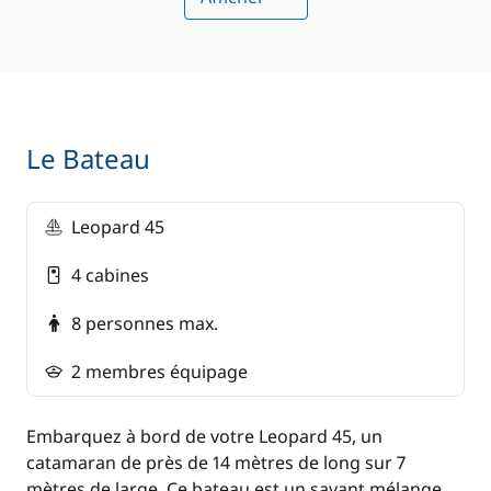
Taxe environnementale du tourisme (valable
pour tous les voyageurs de plus de 12 ans) : 100
roupies seychelloises (environ 7 €) /personne
/jour à régler sur place en espèces
Connexion Wifi (possibilité d'achat de carte SIM à
l'aéroport)
Le Bateau
Formulaire d'immigration à remplir minimum 3
jours avant le départ
Leopard 45
4 cabines
8 personnes max.
2 membres équipage
Embarquez à bord de votre Leopard 45, un
catamaran de près de 14 mètres de long sur 7
mètres de large. Ce bateau est un savant mélange