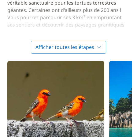
véritable sanctuaire pour les tortues terrestres
géantes. Certaines ont d'ailleurs plus de 200 ans !
Vous pourrez parcourir ses 3 km² en empruntant
ses sentiers et découvrir des paysages granitiques
de toute beauté. C'est aussi l'endroit parfait pour
sortir palmes, masque et tubas et nager au milieu de
centaines de poissons ou tout simplement poser sa
Afficher toutes les étapes
serviette sur la plage et se détendre.
Direction
Saint-Pierre
, un tout petit îlot granitique
au charme sauvage et au cadre paradisiaque.
Entouré d'une eau turquoise, c'est le meilleur
endroit pour faire une session snorkeling et
découvrir les poissons qui s'y cachent. À bord, levez
les yeux et observez les oiseaux tropicaux qui volent
au-dessus de vous !
Quelques milles plus loin se trouvent
Les Sœurs
,
avec les îles de Grande Sœur et de Petite Sœur.