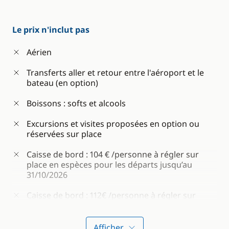
Départ garanti à partir de 6 passagers
Le prix n'inclut pas
Important :
En raison des difficultés
Aérien
d'approvisionnement aux Seychelles, nous ne
sommes pas en mesure de proposer des repas
Transferts aller et retour entre l'aéroport et le
adaptés aux allergies ou intolérances
bateau (en option)
alimentaires. Nous vous remercions de votre
compréhension.
Boissons : softs et alcools
Excursions et visites proposées en option ou
réservées sur place
Caisse de bord : 104 € /personne à régler sur
place en espèces pour les départs jusqu’au
31/10/2026
Caisse de bord : 112€ /personne à régler sur
place en espèces pour tous les départs à partir
du 01/11/26
Afficher