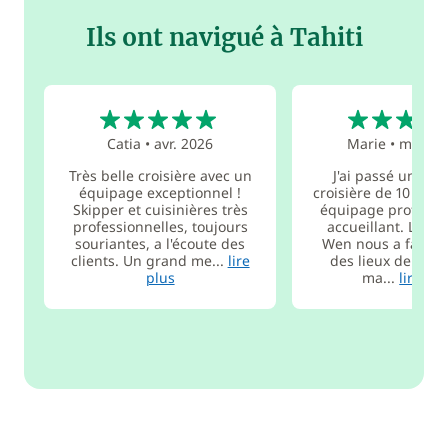
Ils ont navigué à Tahiti
5
5
Catia
•
avr. 2026
Marie
•
mars 2
Très belle croisière avec un
J'ai passé une s
équipage exceptionnel !
croisière de 10 jour
Skipper et cuisinières très
équipage professio
professionnelles, toujours
accueillant. Le ca
souriantes, a l'écoute des
Wen nous a fait dé
clients. Un grand me...
lire
des lieux de snor
plus
ma...
lire pl