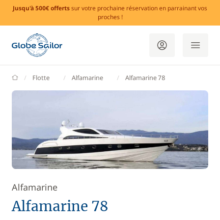
Jusqu'à 500€ offerts
sur votre prochaine réservation en parrainant vos
proches !
GlobeSailor
Flotte
Alfamarine
Alfamarine 78
Alfamarine
Alfamarine 78