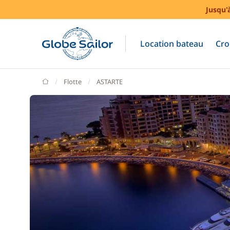
Jusqu'
Location bateau
Cro
GlobeSailor
Flotte
ASTARTE