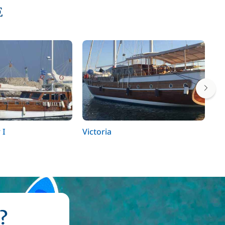
E
 I
Victoria
Vi
?