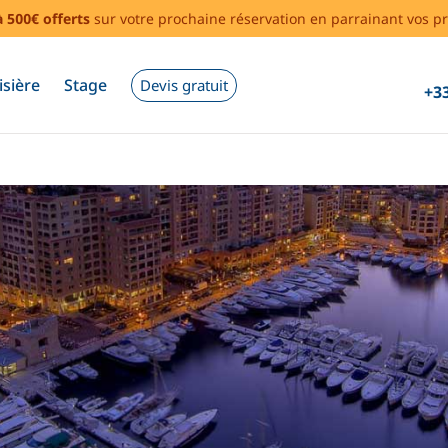
à 500€ offerts
sur votre prochaine réservation en parrainant vos pr
isière
Stage
Devis gratuit
+33