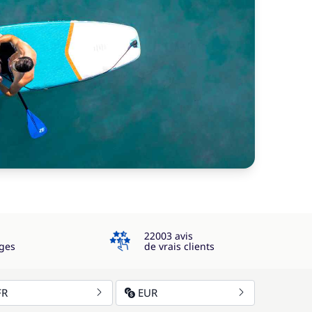
4.3
22003 avis
ges
de vrais clients
FR
EUR