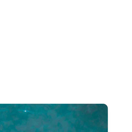
ktorija
Valerie