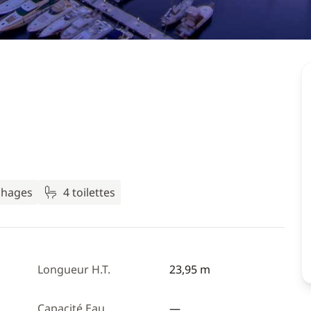
chages
4 toilettes
Longueur H.T.
23,95 m
Capacité Eau
—