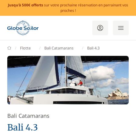
Jusqu'à 500€ offerts
sur votre prochaine réservation en parrainant vos
proches !
GlobeSailor
Flotte
Bali Catamarans
Bali 4.3
Bali Catamarans
Bali 4.3