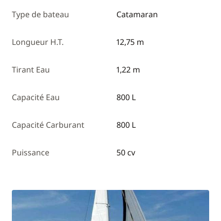
Type de bateau
Catamaran
Longueur H.T.
12,75 m
Tirant Eau
1,22 m
Capacité Eau
800 L
Capacité Carburant
800 L
Puissance
50 cv