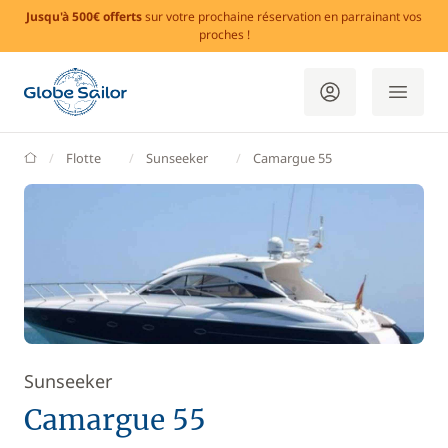
Jusqu'à 500€ offerts
sur votre prochaine réservation en parrainant vos
proches !
GlobeSailor
Flotte
Sunseeker
Camargue 55
Sunseeker
Camargue 55