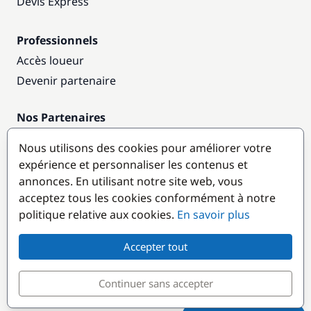
Devis Express
Professionnels
Accès loueur
Devenir partenaire
Nos Partenaires
Annuaire nautique
Nous utilisons des cookies pour améliorer votre
expérience et personnaliser les contenus et
Destinations populaires
annonces. En utilisant notre site web, vous
acceptez tous les cookies conformément à notre
politique relative aux cookies.
En savoir plus
Accepter tout
Continuer sans accepter
© GlobeSailor
Croisières & Location de bateaux depuis