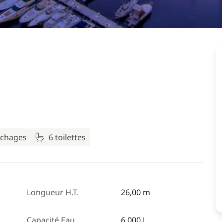
uchages
6 toilettes
Longueur H.T.
26,00 m
Capacité Eau
6 000 L