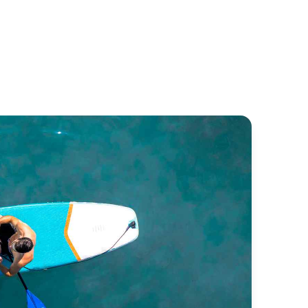
rolana
Oguz