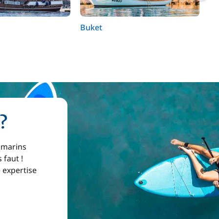
Buket
Sy
?
 marins
 faut !
e expertise