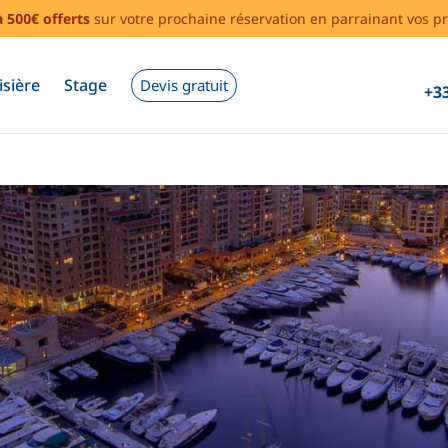
à 500€ offerts
sur votre prochaine réservation en parrainant vos pr
isière
Stage
Devis gratuit
+33