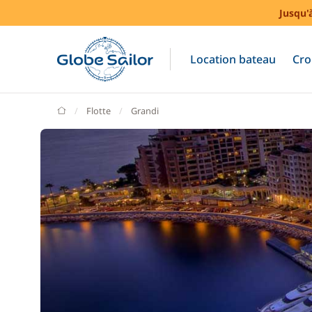
Jusqu'
Location bateau
Cro
GlobeSailor
Flotte
Grandi