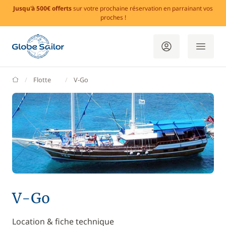
Jusqu'à 500€ offerts
sur votre prochaine réservation en parrainant vos
proches !
GlobeSailor
Flotte
V-Go
V-Go
Location & fiche technique