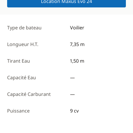
Location Maxus Evo 24
Type de bateau
Voilier
Longueur H.T.
7,35 m
Tirant Eau
1,50 m
Capacité Eau
—
Capacité Carburant
—
Puissance
9 cv