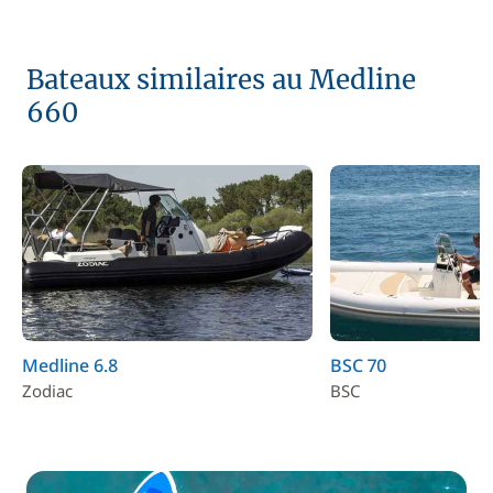
Bateaux similaires au Medline
660
Medline 6.8
BSC 70
Zodiac
BSC