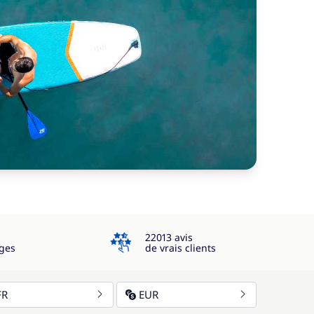
4.3
22013 avis
ges
de vrais clients
FR
EUR