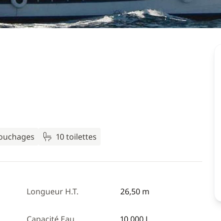
couchages
10 toilettes
Longueur H.T.
26,50 m
Capacité Eau
10 000 L