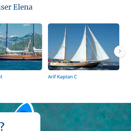
iser Elena
t
Arif Kaptan C
Sy
?