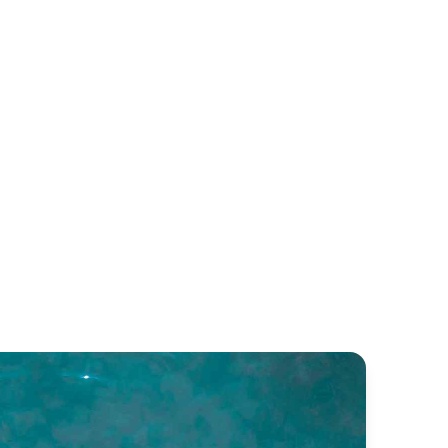
rolana
Bodrum Queen