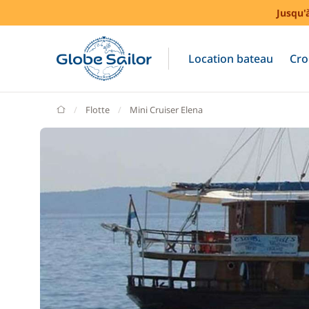
Jusqu'
Location bateau
Cro
GlobeSailor
Flotte
Mini Cruiser Elena