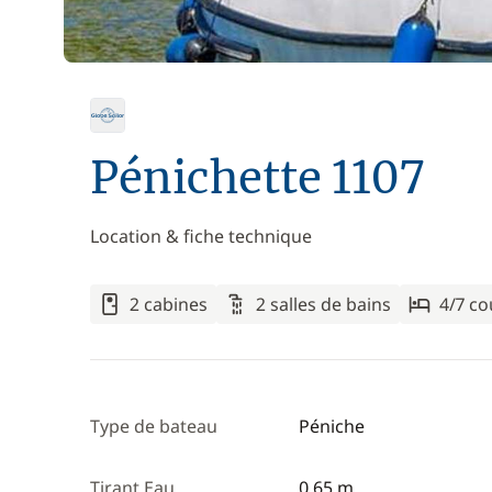
Pénichette 1107
Location & fiche technique
2 cabines
2 salles de bains
4/7 c
Type de bateau
Péniche
Tirant Eau
0,65 m