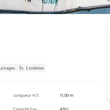
ouchages
2 toilettes
Longueur H.T.
11,00 m
Capacité Eau
430 L