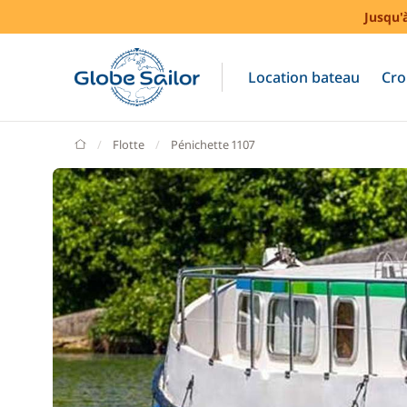
Jusqu'
Location bateau
Cro
GlobeSailor
Flotte
Pénichette 1107