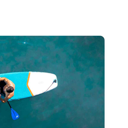
rvette A
Tango