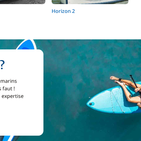
Horizon 2
Co
?
 marins
 faut !
e expertise