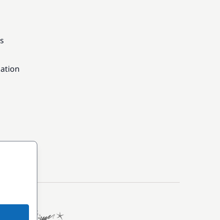
ns
gation