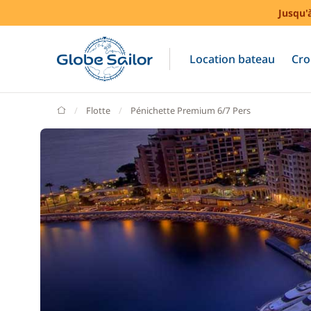
Jusqu'
Location bateau
Cro
GlobeSailor
Flotte
Pénichette Premium 6/7 Pers