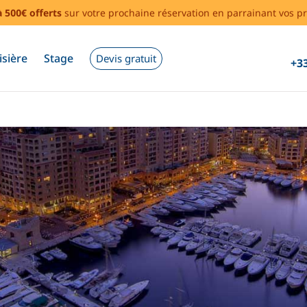
à 500€ offerts
sur votre prochaine réservation en parrainant vos pr
isière
Stage
Devis gratuit
+33