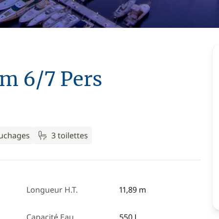
m 6/7 Pers
ouchages
3 toilettes
Longueur H.T.
11,89 m
Capacité Eau
550 L