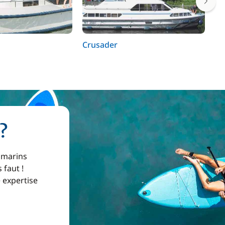
Crusader
Ta
?
 marins
 faut !
e expertise