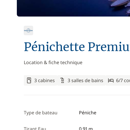
Pénichette Premiu
Location & fiche technique
3 cabines
3 salles de bains
6/7 c
Type de bateau
Péniche
Tirant Eau
0,91 m