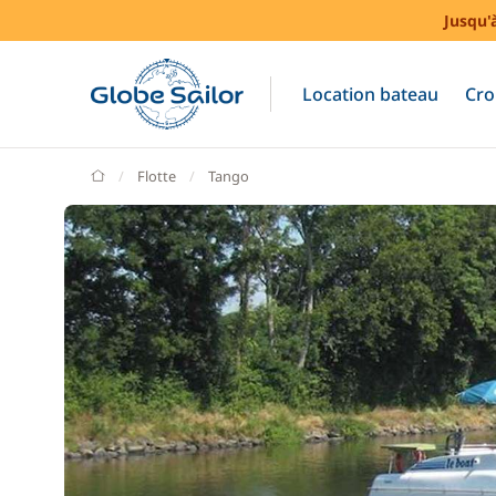
Jusqu'
Location bateau
Cro
GlobeSailor
Flotte
Tango