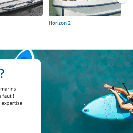
Horizon 2
Cr
?
 marins
 faut !
e expertise