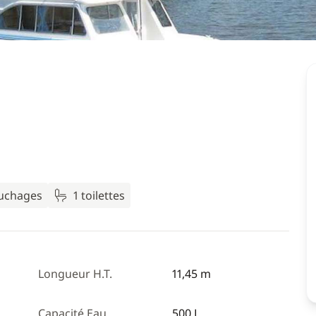
ouchages
1 toilettes
Longueur H.T.
11,45 m
Capacité Eau
500 L