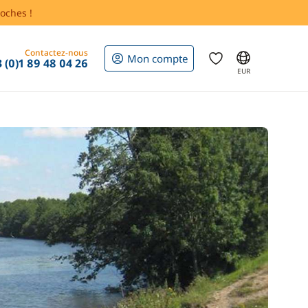
oches !
Contactez-nous
Mon compte
 (0)1 89 48 04 26
EUR