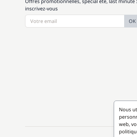
Offres promotionnelles, spécial été, last minute 
inscrivez-vous
OK
Nous ut
personn
web, vo
politiqu