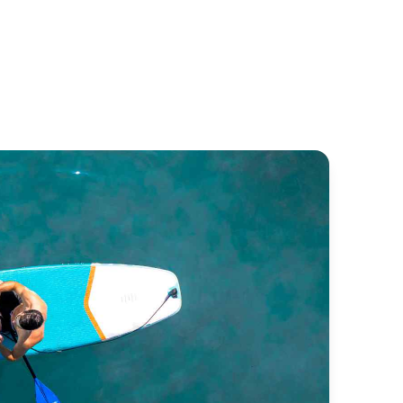
usader
Corvette A