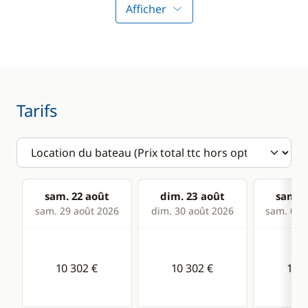
Taud de soleil
Afficher
Winch électrique
Electronique
Divers
Anémomètre
Equipement de
Tarifs
sécurité
Convertisseur 220V
Guide & cartes
GPS
Lecteur de cartes
sam. 22 août
dim. 23 août
sam. 2
Loch - Speedo
sam. 29 août 2026
dim. 30 août 2026
sam. 05 s
Pilote automatique
Sondeur
10 302 €
10 302 €
10 3
VHF