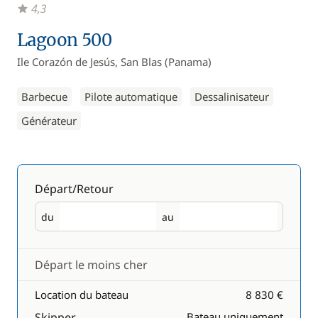
4,3
Lagoon 500
Ile Corazón de Jesús, San Blas (Panama)
Barbecue
Pilote automatique
Dessalinisateur
Générateur
Départ/Retour
du
au
Départ
Retour
Départ le moins cher
Location du bateau
8 830 €
Skipper
Bateau uniquement