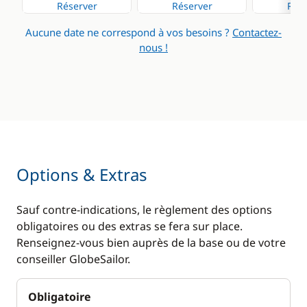
Réserver
Réserver
Rése
Cuisine
Confort
Aucune date ne correspond à vos besoins ?
Contactez-
Congélateur
Chauffage
nous !
Cuisinière
Dessalinisateur
Grille pain
Eau chaude
Ice Maker
Générateur
Machine à café
Panneaux solaires
Micro-ondes
Ventilateurs
Options & Extras
Réfrigérateur
WC électrique
Réfrigérateur
Sauf contre-indications, le règlement des options
éléctrique
obligatoires ou des extras se fera sur place.
Renseignez-vous bien auprès de la base ou de votre
conseiller GlobeSailor.
Obligatoire