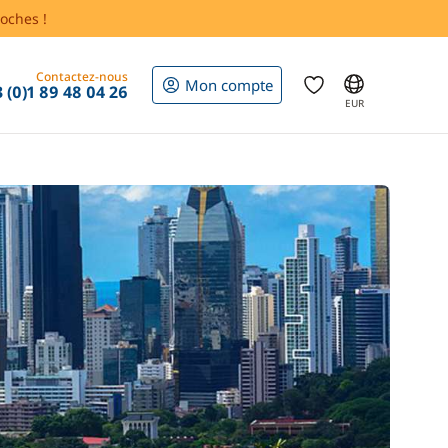
oches !
Contactez-nous
Mon compte
 (0)1 89 48 04 26
EUR