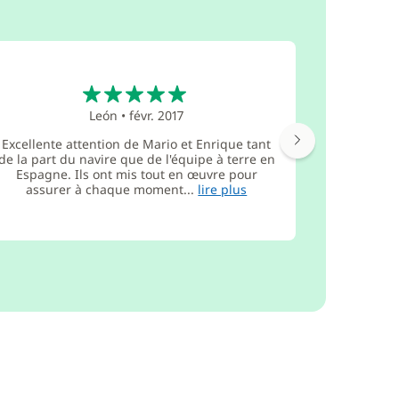
5
León
•
févr. 2017
Excellente attention de Mario et Enrique tant
Très bien.
de la part du navire que de l'équipe à terre en
qu'au de
Espagne. Ils ont mis tout en œuvre pour
dans le pri
assurer à chaque moment...
lire plus