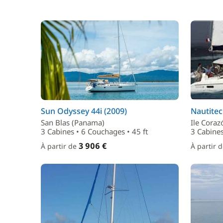
Sun Odyssey 44i (2009)
Nautitec
San Blas (Panama)
Ile Coraz
3 Cabines • 6 Couchages • 45 ft
3 Cabines
3 906 €
À partir de
À partir 