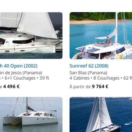
h 40 Open (2002)
Sunreef 62 (2008)
ón de Jesús (Panama)
San Blas (Panama)
 • 6+1 Couchages • 39 ft
4 Cabines • 8 Couchages • 62 f
4 496 €
9 764 €
de
À partir de