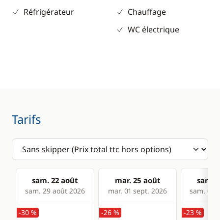
Réfrigérateur
Chauffage
WC électrique
Tarifs
sam. 22 août
mar. 25 août
sam. 2
sam. 29 août 2026
mar. 01 sept. 2026
sam. 05 s
-30 %
-26 %
-23 %