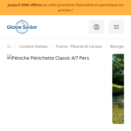
Jusqu'à 500€ offerts
sur votre prochaine réservation en parrainant vos
proches !
GlobeSailor
Location bateau
France - Fleuves et Canaux
Bourgogne