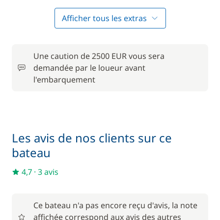
Animaux de compagnie
50,00 €
Afficher tous les extras
Forfait Nettoyage Retour
130,00 €
Une caution de 2500 EUR vous sera
Frais de Convoyage
200,00 €
demandée par le loueur avant
l'embarquement
50,00 €
Location de vélo - Adulte
/ semaine
Matelas de pont
15,00 €
Les avis de nos clients sur ce
Pack Confort
650,00 €
bateau
4,7
·
3 avis
6,00 €
Parking Voitures
/ nuit
Ce bateau n'a pas encore reçu d'avis, la note
Wifi
55,00 €
affichée correspond aux avis des autres