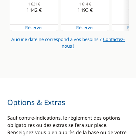
1 631 €
1 614 €
1 6
1 142 €
1 193 €
1 2
Réserver
Réserver
Rése
Aucune date ne correspond à vos besoins ?
Contactez-
nous !
Options & Extras
Sauf contre-indications, le règlement des options
obligatoires ou des extras se fera sur place.
Renseignez-vous bien auprès de la base ou de votre