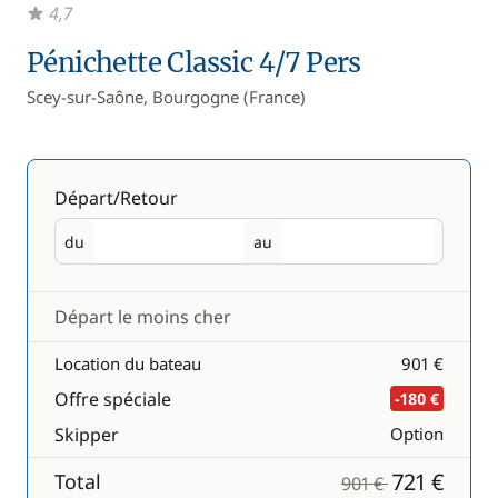
4,7
Pénichette Classic 4/7 Pers
Scey-sur-Saône, Bourgogne (France)
Départ/Retour
du
au
Départ
Retour
Départ le moins cher
Location du bateau
901 €
Offre spéciale
-180 €
Skipper
Option
721 €
Total
901 €