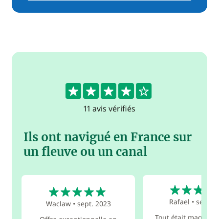
4.3
11 avis vérifiés
Ils ont navigué en France sur
un fleuve ou un canal
5
5
Rafael
•
sept. 
Waclaw
•
sept. 2023
Tout était magnifiq