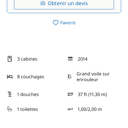
Obtenir un devis
Favoris
3 cabines
2014
année
Grand voile sur
8 couchages
enrouleur
1 douches
37 ft (11,30 m)
longueur
1 toilettes
1,00/2,00 m
tirant d'eau