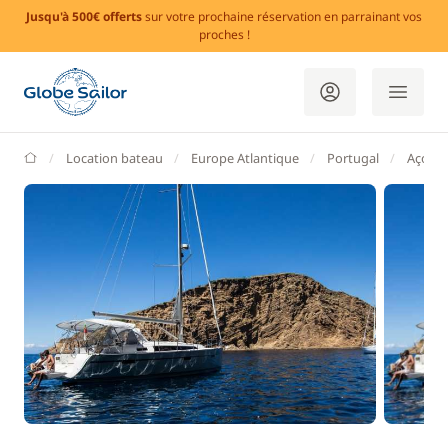
Jusqu'à 500€ offerts
sur votre prochaine réservation en parrainant vos
proches !
GlobeSailor
Location bateau
Europe Atlantique
Portugal
Açores