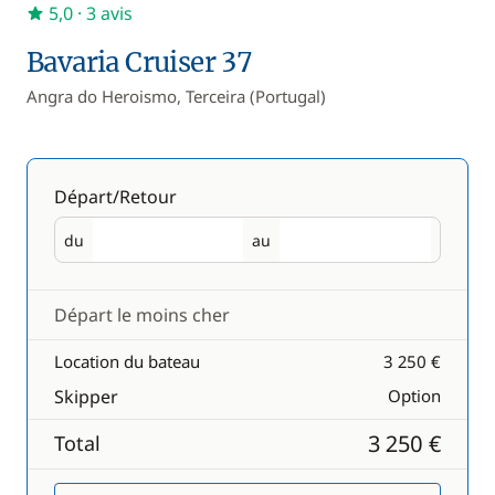
5,0
· 3 avis
Bavaria Cruiser 37
Angra do Heroismo, Terceira (Portugal)
Départ/Retour
du
au
Départ
Retour
Départ le moins cher
Location du bateau
3 250 €
Skipper
Option
3 250 €
Total