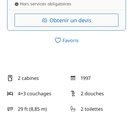
Hors services obligatoires
Obtenir un devis
Favoris
2 cabines
1997
année
4+3 couchages
2 douches
29 ft (8,85 m)
2 toilettes
longueur