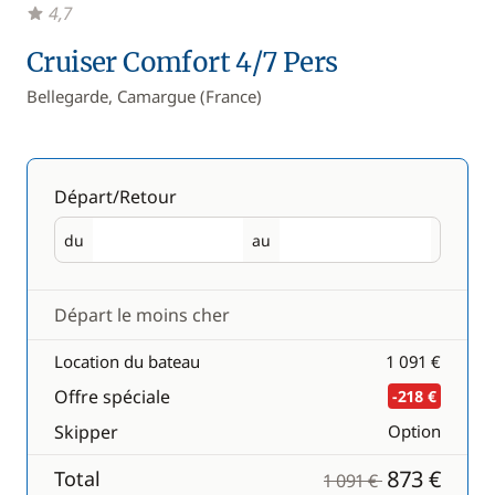
4,7
Cruiser Comfort 4/7 Pers
Bellegarde, Camargue (France)
Départ/Retour
du
au
Départ
Retour
Départ le moins cher
Location du bateau
1 091 €
Offre spéciale
-218 €
Skipper
Option
873 €
Total
1 091 €