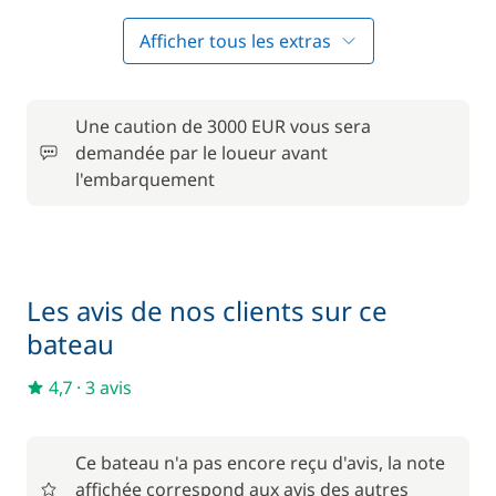
Animaux de compagnie
50,00 €
Afficher tous les extras
Convertisseur 12 V / 220 V
15,00 €
Une caution de 3000 EUR vous sera
Forfait Nettoyage Retour
140,00 €
demandée par le loueur avant
l'embarquement
Frais de Convoyage
200,00 €
50,00 €
Location de vélo - Adulte
/ semaine
Les avis de nos clients sur ce
Matelas de pont
15,00 €
bateau
4,7
·
3 avis
Pack Confort
570,00 €
6,00 €
Parking Voitures
Ce bateau n'a pas encore reçu d'avis, la note
/ nuit
affichée correspond aux avis des autres