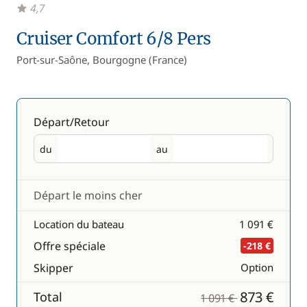
4,7
Cruiser Comfort 6/8 Pers
Port-sur-Saône, Bourgogne (France)
Départ/Retour
du
au
Départ
Retour
Départ le moins cher
Location du bateau
1 091 €
Offre spéciale
-218 €
Skipper
Option
873 €
Total
1 091 €