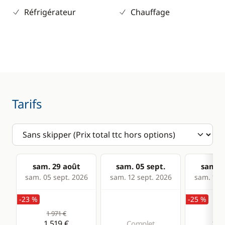
Réfrigérateur
Chauffage
Tarifs
sam. 29 août
sam. 05 sept.
sam. 1
sam. 05 sept. 2026
sam. 12 sept. 2026
sam. 19 s
-23 %
-25 %
1 971 €
1 9
1 519 €
1 4
Complet