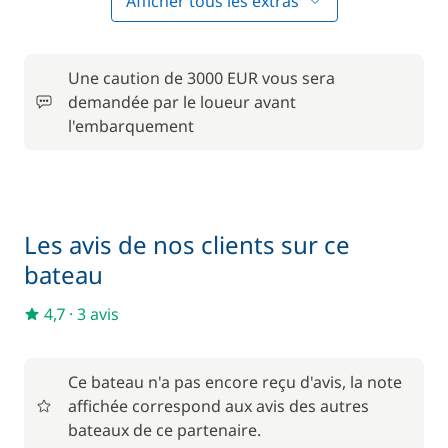
Afficher tous les extras
Convertisseur 12 V / 220 V
15,00 €
Une caution de 3000 EUR vous sera
Forfait Nettoyage Retour
150,00 €
demandée par le loueur avant
l'embarquement
Frais de Convoyage
200,00 €
50,00 €
Location de vélo - Adulte
/ semaine
Les avis de nos clients sur ce
Matelas de pont
15,00 €
bateau
4,7
·
3 avis
Pack Confort
680,00 €
6,00 €
Parking Voitures
Ce bateau n'a pas encore reçu d'avis, la note
/ nuit
affichée correspond aux avis des autres
bateaux de ce partenaire.
Wifi
55,00 €