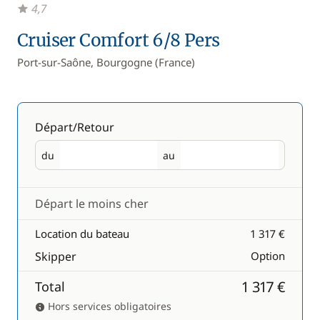
4,7
Cruiser Comfort 6/8 Pers
Port-sur-Saône, Bourgogne (France)
Départ/Retour
du
au
Départ
Retour
Départ le moins cher
Location du bateau
1 317 €
Skipper
Option
1 317 €
Total
Hors services obligatoires