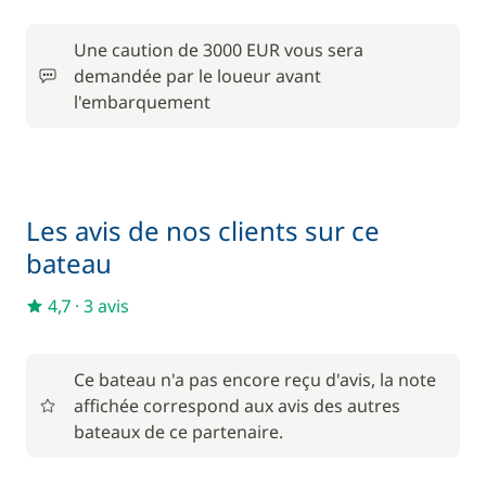
Convertisseur 12 V / 220 V
15,00 €
Une caution de 3000 EUR vous sera
Forfait Nettoyage Retour
150,00 €
demandée par le loueur avant
l'embarquement
Frais de Convoyage
200,00 €
50,00 €
Location de vélo - Adulte
/ semaine
Les avis de nos clients sur ce
Matelas de pont
15,00 €
bateau
4,7
·
3 avis
Pack Confort
680,00 €
6,00 €
Parking Voitures
Ce bateau n'a pas encore reçu d'avis, la note
/ nuit
affichée correspond aux avis des autres
bateaux de ce partenaire.