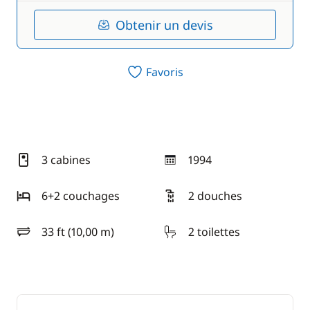
Obtenir un devis
Favoris
3 cabines
1994
année
6+2 couchages
2 douches
33 ft (10,00 m)
2 toilettes
longueur