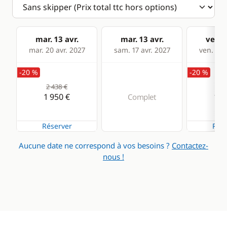
mar. 13 avr.
mar. 13 avr.
ven. 1
mar. 20 avr. 2027
sam. 17 avr. 2027
ven. 23 
-20 %
-20 %
2 438 €
2 4
1 950 €
1 9
Complet
Réserver
Rése
Aucune date ne correspond à vos besoins ?
Contactez-
nous !