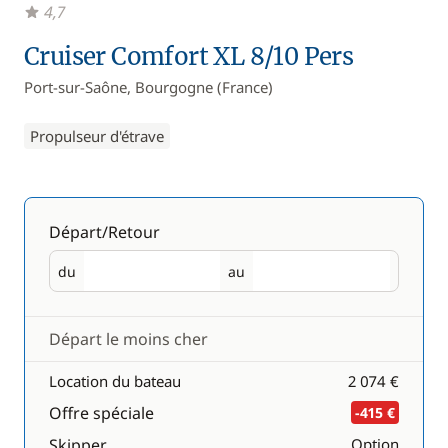
4,7
Cruiser Comfort XL 8/10 Pers
Port-sur-Saône, Bourgogne (France)
Propulseur d'étrave
Départ/Retour
du
au
Départ
Retour
Départ le moins cher
Location du bateau
2 074 €
Offre spéciale
-415 €
Skipper
Option