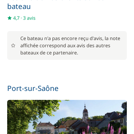
Matelas de pont
15,00 €
bateau
4,7
·
3 avis
Pack Confort
810,00 €
6,00 €
Parking Voitures
Ce bateau n'a pas encore reçu d'avis, la note
/ nuit
affichée correspond aux avis des autres
bateaux de ce partenaire.
Wifi
55,00 €
Port-sur-Saône