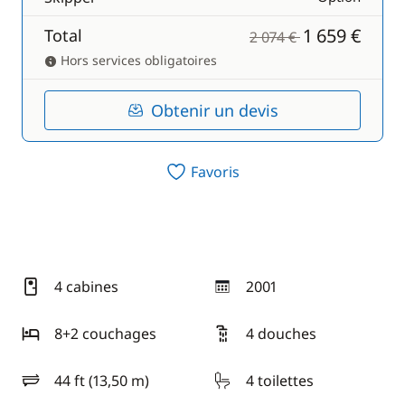
1 659 €
Total
2 074 €
Hors services obligatoires
Obtenir un devis
Favoris
4 cabines
2001
année
8+2 couchages
4 douches
44 ft (13,50 m)
4 toilettes
longueur