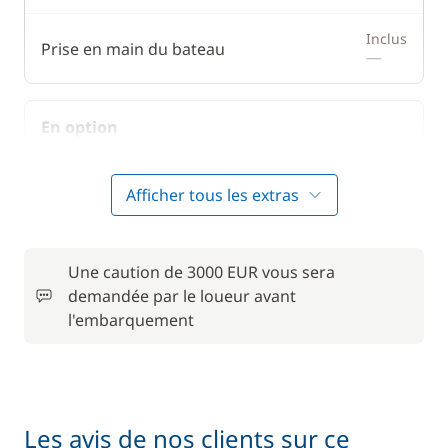
Inclus
Prise en main du bateau
—
En option
Animaux de compagnie
50,00 €
Afficher tous les extras
Convertisseur 12 V / 220 V
15,00 €
Une caution de 3000 EUR vous sera
Forfait Nettoyage Retour
150,00 €
demandée par le loueur avant
l'embarquement
Frais de Convoyage
200,00 €
50,00 €
Location de vélo - Adulte
/ semaine
Les avis de nos clients sur ce