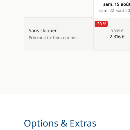
sam. 15 aoû
Products
sam. 22 août 2
-30 %
Sans skipper
3 309 €
2 316 €
Prix total ttc hors options
Options & Extras