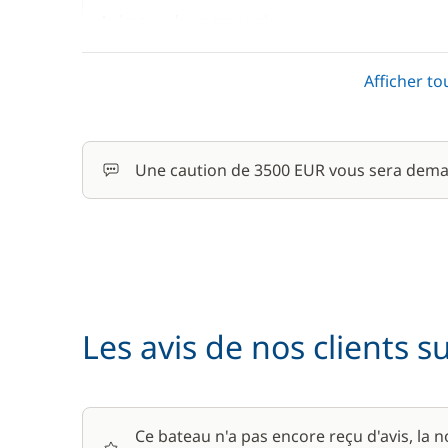
Animaux de compagnie
Convertisseur 12 V / 220 V
Afficher to
Forfait Nettoyage Retour
Une caution de 3500 EUR vous sera dema
Frais de Convoyage
Location de vélo - Adulte
Matelas de pont
Les avis de nos clients s
Pack Confort
Parking Voitures
Ce bateau n'a pas encore reçu d'avis, la 