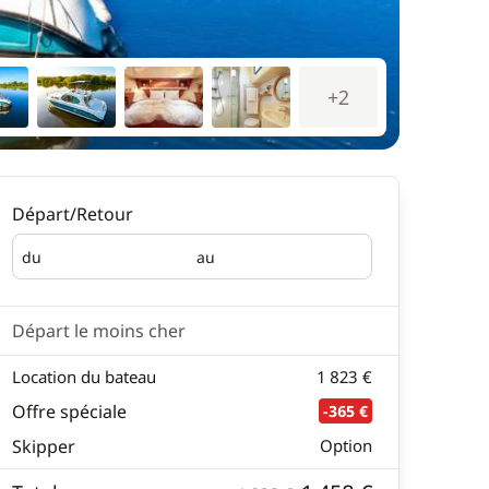
+2
Départ/Retour
du
au
Départ
Retour
Départ le moins cher
Location du bateau
1 823 €
Offre spéciale
-365 €
Skipper
Option