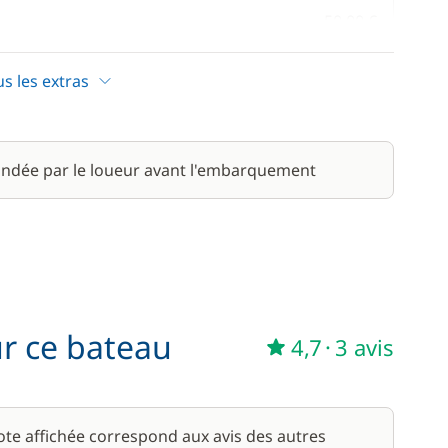
50,00 €
15,00 €
us les extras
140,00 €
ndée par le loueur avant l'embarquement
200,00 €
50,00 €
/ semaine
15,00 €
ur ce bateau
4,7
·
3 avis
810,00 €
6,00 €
/ nuit
note affichée correspond aux avis des autres