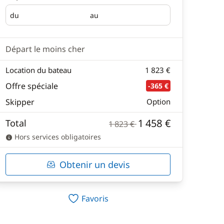
du
au
Départ
Retour
Départ le moins cher
Location du bateau
1 823 €
Offre spéciale
-365 €
Skipper
Option
1 458 €
Total
1 823 €
Hors services obligatoires
Obtenir un devis
Favoris