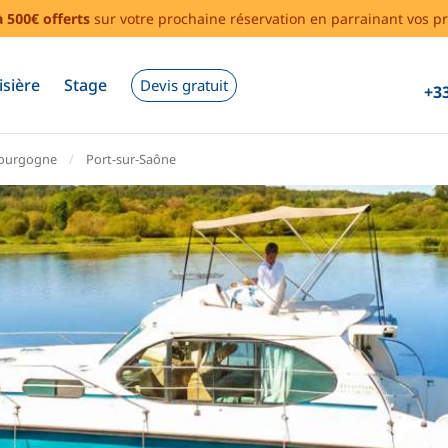
à 500€ offerts
sur votre prochaine réservation en parrainant vos pr
isière
Stage
Devis gratuit
+33
ourgogne
Port-sur-Saône