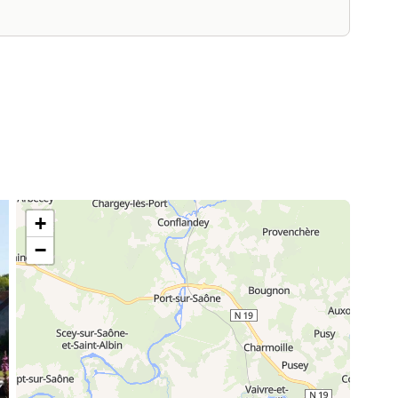
55,00 €
+
−