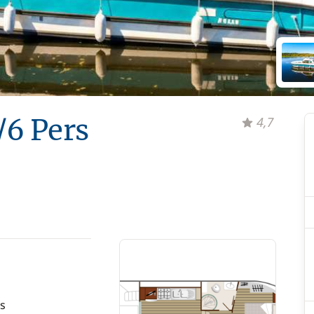
/6 Pers
4,7
s