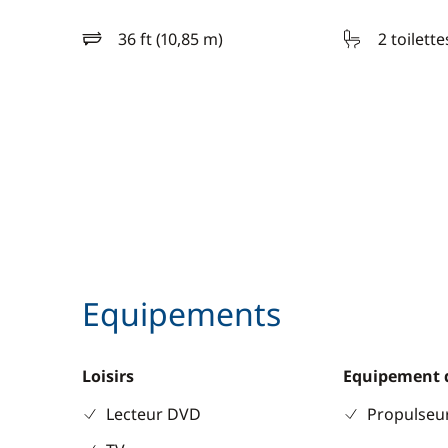
36 ft (10,85 m)
2 toilette
longueur
Equipements
Loisirs
Equipement 
Lecteur DVD
Propulseur