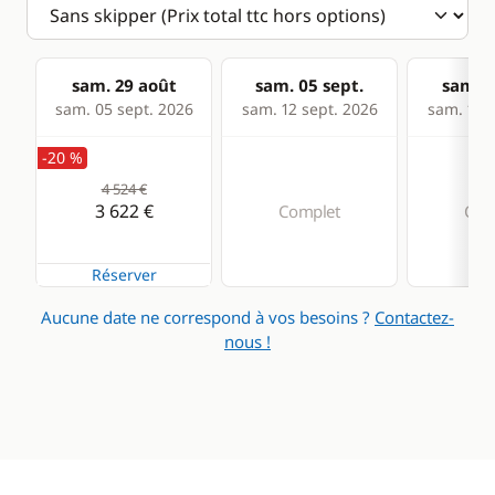
sam. 29 août
sam. 05 sept.
sam. 1
sam. 05 sept. 2026
sam. 12 sept. 2026
sam. 19 s
-20 %
4 524 €
3 622 €
Complet
Com
Réserver
Aucune date ne correspond à vos besoins ?
Contactez-
nous !