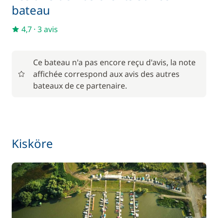
Matelas de pont
15,00 €
bateau
4,7
·
3 avis
Pack Confort
900,00 €
À partir de
Ce bateau n'a pas encore reçu d'avis, la note
Parking Voitures
6,00 €
affichée correspond aux avis des autres
/ nuit
bateaux de ce partenaire.
Kisköre