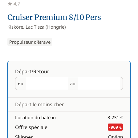
4,7
Cruiser Premium 8/10 Pers
Kisköre, Lac Tisza (Hongrie)
Propulseur d'étrave
Départ/Retour
du
au
Départ
Retour
Départ le moins cher
Location du bateau
3 231 €
Offre spéciale
-969 €
Skipper
Option