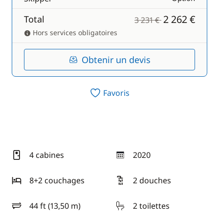
2 262 €
Total
3 231 €
Hors services obligatoires
Obtenir un devis
Favoris
4 cabines
2020
année
8+2 couchages
2 douches
44 ft (13,50 m)
2 toilettes
longueur