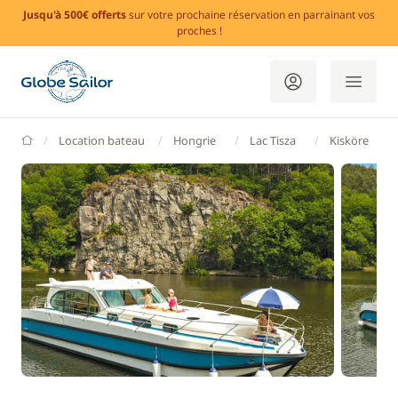
Jusqu'à 500€ offerts
sur votre prochaine réservation en parrainant vos
proches !
GlobeSailor
Location bateau
Hongrie
Lac Tisza
Kisköre