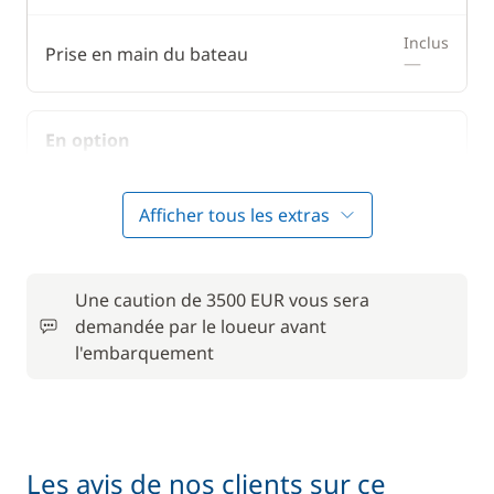
Inclus
Prise en main du bateau
—
En option
Animaux de compagnie
50,00 €
Afficher tous les extras
Convertisseur 12 V / 220 V
15,00 €
Une caution de 3500 EUR vous sera
Forfait Nettoyage Retour
150,00 €
demandée par le loueur avant
l'embarquement
Frais de Convoyage
200,00 €
50,00 €
Location de vélo - Adulte
/ semaine
Les avis de nos clients sur ce