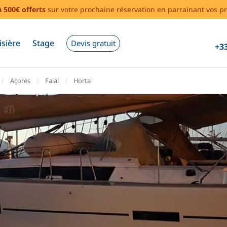
à 500€ offerts
sur votre prochaine réservation en parrainant vos pr
isière
Stage
Devis gratuit
+33
Açores
Faial
Horta