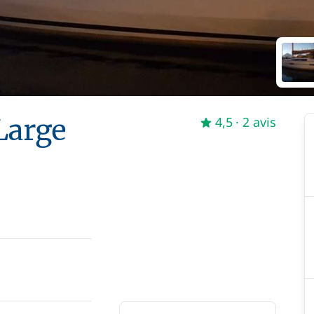
Large
4,5
· 2 avis