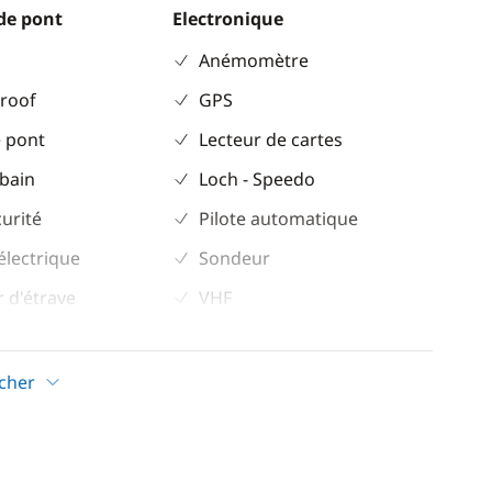
de pont
Electronique
Anémomètre
 roof
GPS
 pont
Lecteur de cartes
 bain
Loch - Speedo
curité
Pilote automatique
électrique
Sondeur
 d'étrave
VHF
 / intérieur en
icher
ockpit
Confort