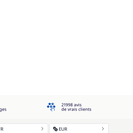
4.3
21998 avis
ges
de vrais clients
FR
EUR