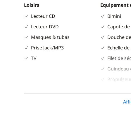
Loisirs
Equipement 
Lecteur CD
Bimini
Lecteur DVD
Capote de
Masques & tubas
Douche de
Prise Jack/MP3
Echelle de
TV
Filet de sé
Guindeau 
Propulseur
Sol cockpit
teck
Aff
Table de c
Divers
Cuisine