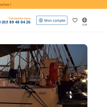
oches !
Contactez-nous
Mon compte
 (0)1 89 48 04 26
EUR