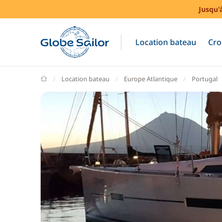
Jusqu'
Location bateau
Cro
GlobeSailor
Location bateau
Europe Atlantique
Portugal