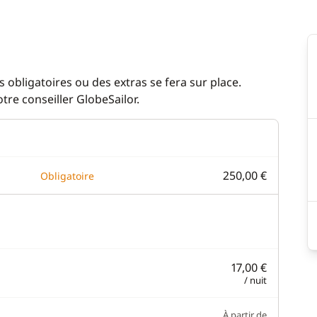
ur
Eau chaude
Plateforme de bain
 café
 obligatoires ou des extras se fera sur place.
es
re conseiller GlobeSailor.
eur
eur éléctrique
250,00 €
Obligatoire
17,00 €
/ nuit
À partir de