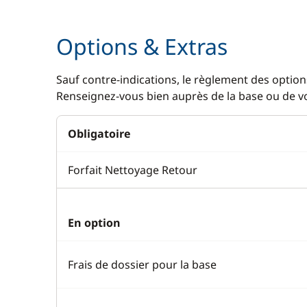
Equipement de sécurité
Congélate
Options & Extras
Guide & cartes
Cuisinière
Machine à
Sauf contre-indications, le règlement des options
Micro-ond
Renseignez-vous bien auprès de la base ou de vot
Réfrigérat
Obligatoire
Réfrigérat
Forfait Nettoyage Retour
En option
Frais de dossier pour la base