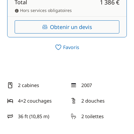
1 386 €
Total
Hors services obligatoires
Obtenir un devis
Favoris
2 cabines
2007
année
4+2 couchages
2 douches
36 ft (10,85 m)
2 toilettes
longueur