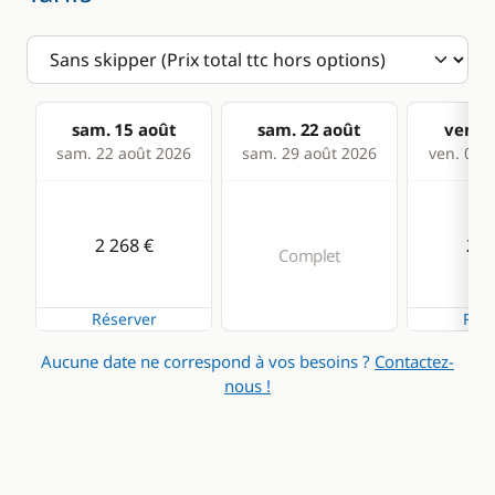
sam. 15 août
sam. 22 août
ven. 2
sam. 22 août 2026
sam. 29 août 2026
ven. 04 s
2 268 €
2 2
Complet
Réserver
Rése
Aucune date ne correspond à vos besoins ?
Contactez-
nous !