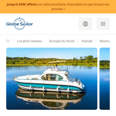
Jusqu'à 500€ offerts
sur votre prochaine réservation en parrainant vos
proches !
GlobeSailor
Location bateau
Europe du Nord
Irlande
Marina Ba