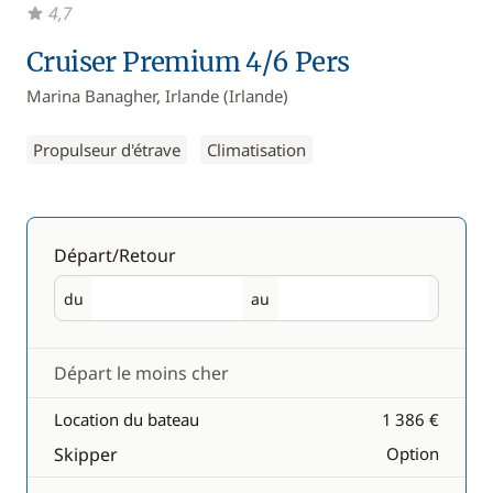
4,7
Cruiser Premium 4/6 Pers
Marina Banagher, Irlande (Irlande)
Propulseur d'étrave
Climatisation
Départ/Retour
du
au
Départ
Retour
Départ le moins cher
Location du bateau
1 386 €
Skipper
Option