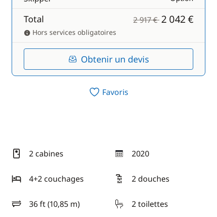
2 042 €
Total
2 917 €
Hors services obligatoires
Obtenir un devis
Favoris
2 cabines
2020
année
4+2 couchages
2 douches
36 ft (10,85 m)
2 toilettes
longueur