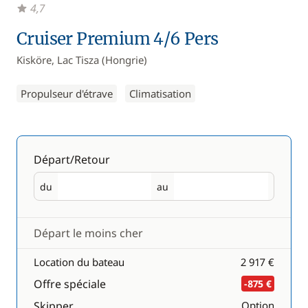
4,7
Cruiser Premium 4/6 Pers
Kisköre, Lac Tisza (Hongrie)
Propulseur d'étrave
Climatisation
Départ/Retour
du
au
Départ
Retour
Départ le moins cher
Location du bateau
2 917 €
Offre spéciale
-875 €
Skipper
Option