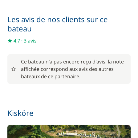
50,00 €
Location de vélo - Adulte
/ semaine
Les avis de nos clients sur ce
Matelas de pont
15,00 €
bateau
4,7
·
3 avis
Pack Confort
810,00 €
À partir de
Ce bateau n'a pas encore reçu d'avis, la note
Parking Voitures
6,00 €
affichée correspond aux avis des autres
/ nuit
bateaux de ce partenaire.
Kisköre