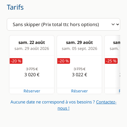
Tarifs
sam. 22 août
sam. 29 août
sam. 0
sam. 29 août 2026
sam. 05 sept. 2026
sam. 12 s
-20 %
-20 %
-25 %
3 775 €
3 775 €
3 6
3 020 €
3 022 €
2 7
Réserver
Réserver
Rése
Aucune date ne correspond à vos besoins ?
Contactez-
nous !