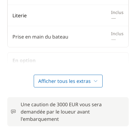
Inclus
Literie
—
Inclus
Prise en main du bateau
—
En option
Animaux de compagnie
50,00 €
Afficher tous les extras
Convertisseur 12 V / 220 V
15,00 €
Une caution de 3000 EUR vous sera
Forfait Nettoyage Retour
140,00 €
demandée par le loueur avant
l'embarquement
Frais de Convoyage
200,00 €