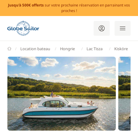
Jusqu'à 500€ offerts
sur votre prochaine réservation en parrainant vos
proches !
GlobeSailor
Location bateau
Hongrie
Lac Tisza
Kisköre