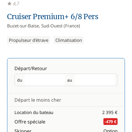
4,7
Cruiser Premium+ 6/8 Pers
Buzet-sur-Baïse, Sud-Ouest (France)
Propulseur d'étrave
Climatisation
Départ/Retour
du
au
Départ
Retour
Départ le moins cher
Location du bateau
2 395 €
Offre spéciale
-479 €
Skipper
Option