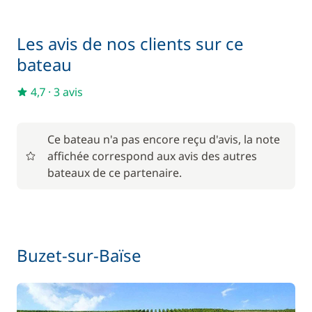
50,00 €
Location de vélo - Adulte
/ semaine
Les avis de nos clients sur ce
Matelas de pont
15,00 €
bateau
4,7
·
3 avis
Pack Confort
810,00 €
6,00 €
Parking Voitures
Ce bateau n'a pas encore reçu d'avis, la note
/ nuit
affichée correspond aux avis des autres
bateaux de ce partenaire.
Wifi
55,00 €
Buzet-sur-Baïse