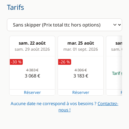
Tarifs
sam. 22 août
mar. 25 août
sam. 2
sam. 29 août 2026
mar. 01 sept. 2026
sam. 05 s
-30 %
-26 %
4 383 €
4 306 €
Tarif su
3 068 €
3 183 €
Réserver
Réserver
Rése
Aucune date ne correspond à vos besoins ?
Contactez-
nous !