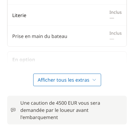
Inclus
Literie
—
Inclus
Prise en main du bateau
—
En option
Animaux de compagnie
50,00 €
Afficher tous les extras
Convertisseur 12 V / 220 V
15,00 €
Une caution de 4500 EUR vous sera
Forfait Nettoyage Retour
150,00 €
demandée par le loueur avant
l'embarquement
Frais de Convoyage
200,00 €