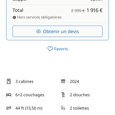
1 916 €
Total
2 395 €
Hors services obligatoires
Obtenir un devis
Favoris
3 cabines
2024
année
6+2 couchages
2 douches
44 ft (13,50 m)
2 toilettes
longueur