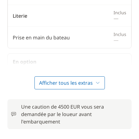
Inclus
Literie
—
Inclus
Prise en main du bateau
—
En option
Animaux de compagnie
50,00 €
Afficher tous les extras
Convertisseur 12 V / 220 V
15,00 €
Une caution de 4500 EUR vous sera
Forfait Nettoyage Retour
150,00 €
demandée par le loueur avant
l'embarquement
Frais de Convoyage
200,00 €