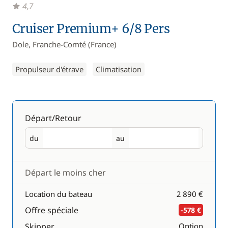
4,7
Cruiser Premium+ 6/8 Pers
Dole, Franche-Comté (France)
Propulseur d'étrave
Climatisation
Départ/Retour
du
au
Départ
Retour
Départ le moins cher
Location du bateau
2 890 €
Offre spéciale
-578 €
Skipper
Option