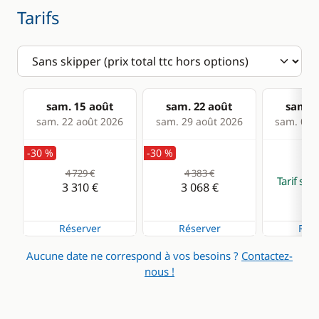
Tarifs
sam. 15 août
sam. 22 août
sam. 2
sam. 22 août 2026
sam. 29 août 2026
sam. 05 s
-30 %
-30 %
4 729 €
4 383 €
Tarif su
3 310 €
3 068 €
Réserver
Réserver
Rése
Aucune date ne correspond à vos besoins ?
Contactez-
nous !