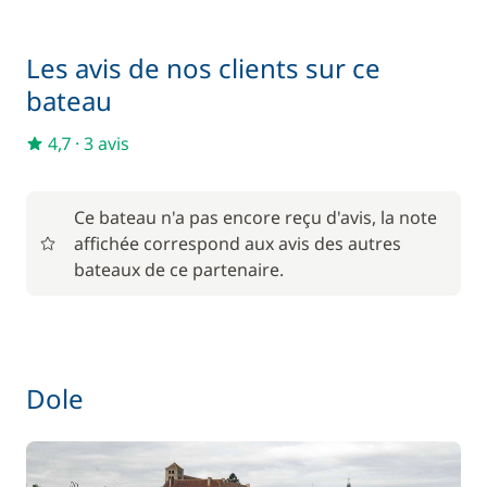
50,00 €
Location de vélo - Adulte
/ semaine
Les avis de nos clients sur ce
Matelas de pont
15,00 €
bateau
4,7
·
3 avis
Pack Confort
810,00 €
6,00 €
Parking Voitures
Ce bateau n'a pas encore reçu d'avis, la note
/ nuit
affichée correspond aux avis des autres
bateaux de ce partenaire.
Wifi
55,00 €
Dole