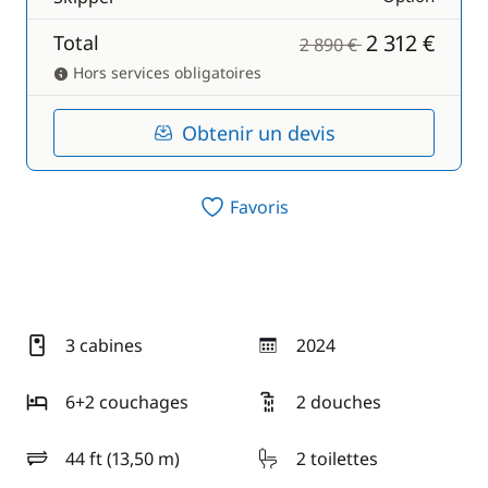
2 312 €
Total
2 890 €
Hors services obligatoires
Obtenir un devis
Favoris
3 cabines
2024
année
6+2 couchages
2 douches
44 ft (13,50 m)
2 toilettes
longueur