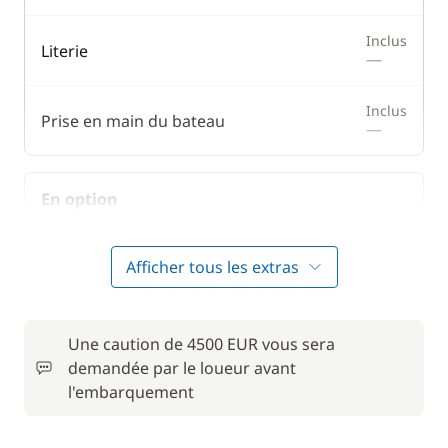
Inclus
Literie
—
Inclus
Prise en main du bateau
—
En option
Animaux de compagnie
50,00 €
Afficher tous les extras
Convertisseur 12 V / 220 V
15,00 €
Une caution de 4500 EUR vous sera
Forfait Nettoyage Retour
150,00 €
demandée par le loueur avant
l'embarquement
Frais de Convoyage
200,00 €