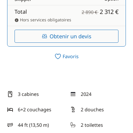
2 312 €
Total
2 890 €
Hors services obligatoires
Obtenir un devis
Favoris
3 cabines
2024
année
6+2 couchages
2 douches
44 ft (13,50 m)
2 toilettes
longueur