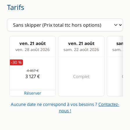
Tarifs
ven. 21 août
ven. 21 août
sam. 2
ven. 28 août 2026
sam. 22 août 2026
sam. 29 
-30 %
4 467 €
3 127 €
Complet
Com
Réserver
Aucune date ne correspond à vos besoins ?
Contactez-
nous !