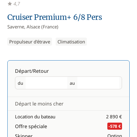
4,7
Cruiser Premium+ 6/8 Pers
Saverne, Alsace (France)
Propulseur d'étrave
Climatisation
Départ/Retour
du
au
Départ
Retour
Départ le moins cher
Location du bateau
2 890 €
Offre spéciale
-578 €
Skipper
Option