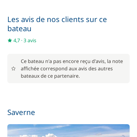
50,00 €
Location de vélo - Adulte
/ semaine
Les avis de nos clients sur ce
Matelas de pont
15,00 €
bateau
4,7
·
3 avis
Pack Confort
810,00 €
6,00 €
Parking Voitures
Ce bateau n'a pas encore reçu d'avis, la note
/ nuit
affichée correspond aux avis des autres
bateaux de ce partenaire.
Wifi
55,00 €
Saverne