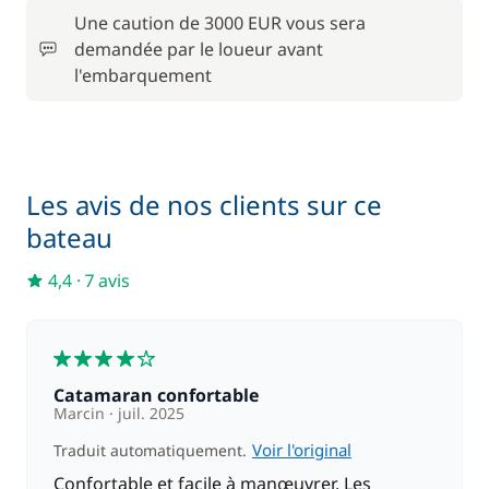
Une caution de 3000 EUR vous sera
En option
demandée par le loueur avant
l'embarquement
APA
4 000,00 €
250,00 €
Cuisinier (repas non inclus)
/ nuit
Les avis de nos clients sur ce
Filet de sécurité
300,00 €
bateau
4,4
·
7 avis
220,00 €
Hôtesse (repas non inclus)
/ nuit
4
100,00 €
Kayak
/ semaine
Catamaran confortable
Marcin
juil. 2025
120,00 €
Paddle
Voir l'original
Traduit automatiquement.
/ semaine
Confortable et facile à manœuvrer. Les