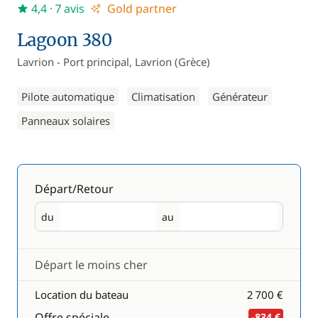
4,4
· 7 avis
Gold partner
Lagoon 380
Lavrion - Port principal, Lavrion (Grèce)
Pilote automatique
Climatisation
Générateur
Panneaux solaires
Départ/Retour
du
au
Départ
Retour
Départ le moins cher
Location du bateau
2 700 €
Offre spéciale
-834 €