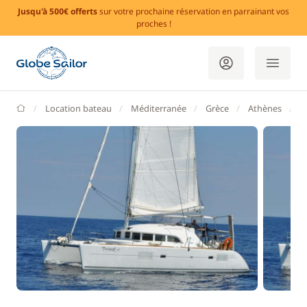
Jusqu'à 500€ offerts
sur votre prochaine réservation en parrainant vos
proches !
GlobeSailor
Location bateau
Méditerranée
Grèce
Athènes
L