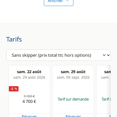
Afficher
GPS
Equipement de
sécurité
Lecteur de cartes
Guide & cartes
Loch - Speedo
Pilote automatique
Tarifs
Sondeur
Cuisine
Confort
Cuisinière
Climatisation
sam. 22 août
sam. 29 août
sam. 0
sam. 29 août 2026
sam. 05 sept. 2026
sam. 12 s
Réfrigérateur
Eau chaude
-8 %
Générateur
5 100 €
Tarif sur demande
Tarif su
Panneaux solaires
4 700 €
Réserver
Réserver
Rése