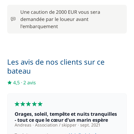
Filet de sécurité
70,00 €
Une caution de 2000 EUR vous sera
demandée par le loueur avant
80,00 €
Moteur Hors Bord
l'embarquement
/ semaine
120,00 €
Nuit à bord la veille de l'embarquement
/ jour
Les avis de nos clients sur ce
90,00 €
Paddle
/ semaine
bateau
4,5
·
2 avis
5,00 €
Serviettes
/ semaine
5
30,00 €
Wifi
/ semaine
Orages, soleil, tempête et nuits tranquilles
- tout ce que le cœur d'un marin espère
Andreas
Association / skipper
sept. 2021