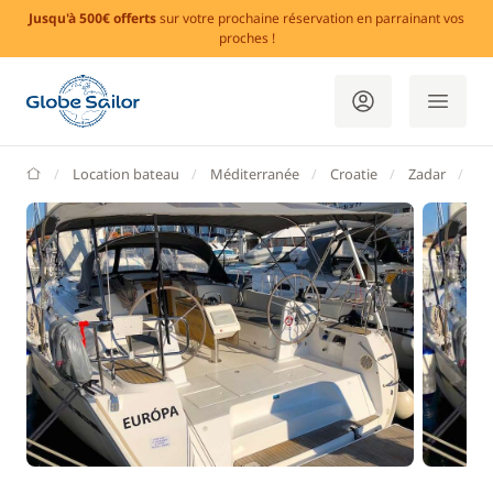
Jusqu'à 500€ offerts
sur votre prochaine réservation en parrainant vos
proches !
GlobeSailor
Location bateau
Méditerranée
Croatie
Zadar
Ma