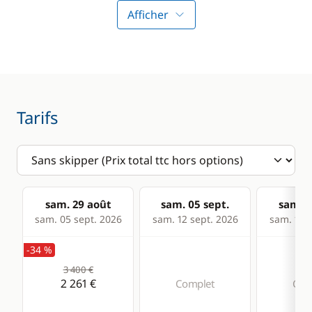
Sondeur
Afficher
VHF
Confort
Chauffage
Tarifs
Panneaux solaires
sam. 29 août
sam. 05 sept.
sam. 1
sam. 05 sept. 2026
sam. 12 sept. 2026
sam. 19 s
-34 %
3 400 €
2 261 €
Complet
Com