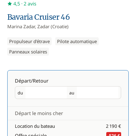
4,5
· 2 avis
Bavaria Cruiser 46
Marina Zadar, Zadar (Croatie)
Propulseur d'étrave
Pilote automatique
Panneaux solaires
Départ/Retour
du
au
Départ
Retour
Départ le moins cher
Location du bateau
2 190 €
Offre spéciale
-526 €