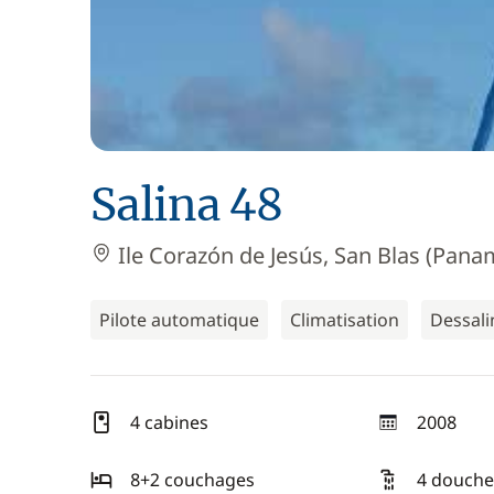
Salina 48
Ile Corazón de Jesús, San Blas (Pana
Pilote automatique
Climatisation
Dessali
4 cabines
2008
année
8+2 couchages
4 douche