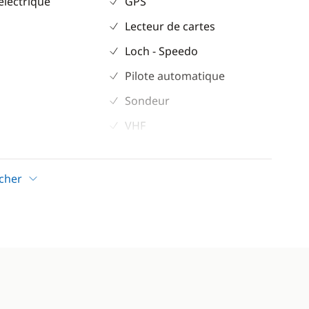
électrique
GPS
Lecteur de cartes
Loch - Speedo
Pilote automatique
Sondeur
VHF
Confort
icher
ur
Climatisation
Dessalinisateur
eur
Générateur
eur éléctrique
WC électrique