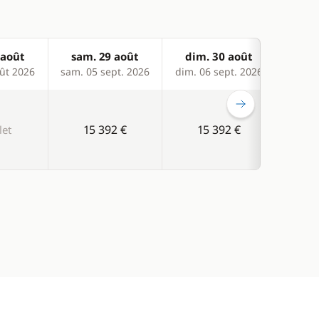
 août
sam. 29 août
dim. 30 août
sam
ût 2026
sam. 05 sept. 2026
dim. 06 sept. 2026
sam. 1
15 392 €
15 392 €
1
et