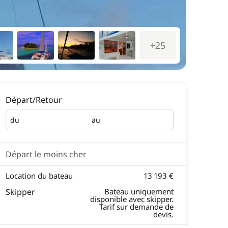
+25
Départ/Retour
du
au
Départ
Retour
Départ le moins cher
Location du bateau
13 193 €
Skipper
Bateau uniquement
disponible avec skipper.
Tarif sur demande de
devis.