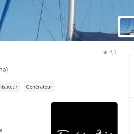
4,3
ma)
nisateur
Générateur
s