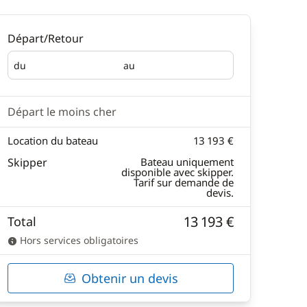
Départ/Retour
du
au
Départ
Retour
Départ le moins cher
Location du bateau
13 193 €
Skipper
Bateau uniquement
disponible avec skipper.
Tarif sur demande de
devis.
13 193 €
Total
Hors services obligatoires
Obtenir un devis