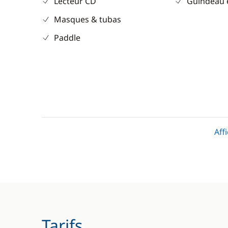
Lecteur CD
Guindeau 
Masques & tubas
Paddle
Divers
Cuisine
Aff
Equipement de sécurité
Congélate
Guide & cartes
Cuisinière
Réfrigérat
Réfrigérat
Tarifs