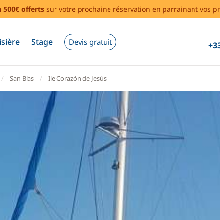
à 500€ offerts
sur votre prochaine réservation en parrainant vos pr
isière
Stage
Devis gratuit
+33
San Blas
Ile Corazón de Jesús