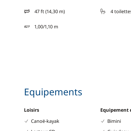
47 ft (14,30 m)
4 toilette
longueur
1,00/1,10 m
tirant d'eau
Equipements
Loisirs
Equipement 
Canoë-kayak
Bimini