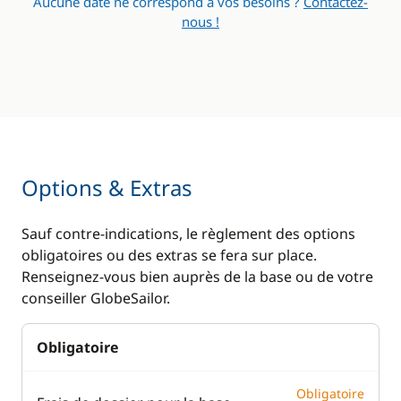
Aucune date ne correspond à vos besoins ?
Contactez-
Réfrigérateur
Ventilateurs
nous !
WC électrique
Options & Extras
Sauf contre-indications, le règlement des options
obligatoires ou des extras se fera sur place.
Renseignez-vous bien auprès de la base ou de votre
conseiller GlobeSailor.
Obligatoire
Obligatoire