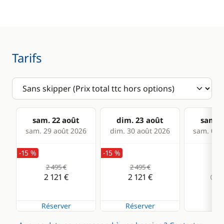
Anémomètre
Equipement de
sécurité
Convertisseur 220V
Guide & cartes
GPS
Tarifs
Lecteur de cartes
Loch - Speedo
Pilote automatique
sam. 22 août
dim. 23 août
sam. 2
Sondeur
sam. 29 août 2026
dim. 30 août 2026
sam. 05 s
VHF
-15 %
-15 %
2 495 €
2 495 €
Cuisine
Confort
2 121 €
2 121 €
Com
Congélateur
Eau chaude
Réserver
Réserver
Cuisinière
Panneaux solaires