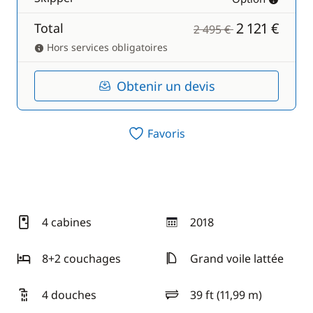
2 121 €
Total
2 495 €
Hors services obligatoires
Obtenir un devis
Favoris
4 cabines
2018
année
8+2 couchages
Grand voile lattée
4 douches
39 ft (11,99 m)
longueur