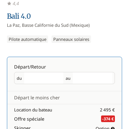
4,4
Bali 4.0
La Paz, Basse Californie du Sud (Mexique)
Pilote automatique
Panneaux solaires
Départ/Retour
du
au
Départ
Retour
Départ le moins cher
Location du bateau
2 495 €
Offre spéciale
-374 €
Skipper
Option