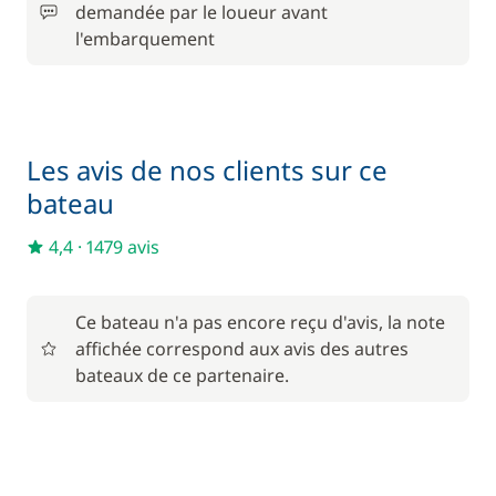
demandée par le loueur avant
Frais de port
28,00 €
l'embarquement
À partir de
Hôtesse (repas non inclus)
135,00 €
/ nuit
Les avis de nos clients sur ce
À partir de
Kayak
15,00 €
bateau
/ nuit
4,4
·
1479 avis
À partir de
Paddle
15,00 €
/ nuit
Ce bateau n'a pas encore reçu d'avis, la note
affichée correspond aux avis des autres
70,00 €
Rachat de Franchise
bateaux de ce partenaire.
/ nuit
À partir de
Skipper (repas non inclus)
170,00 €
/ nuit