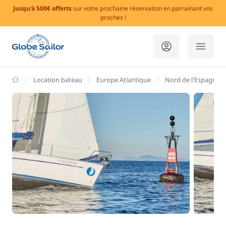
Jusqu'à 500€ offerts
sur votre prochaine réservation en parrainant vos
proches !
GlobeSailor
Location bateau
Europe Atlantique
Nord de l'Espagne