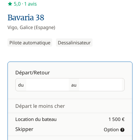
5,0
· 1 avis
Bavaria 38
Vigo, Galice (Espagne)
Pilote automatique
Dessalinisateur
Départ/Retour
du
au
Départ
Retour
Départ le moins cher
Location du bateau
1 500 €
Skipper
Option