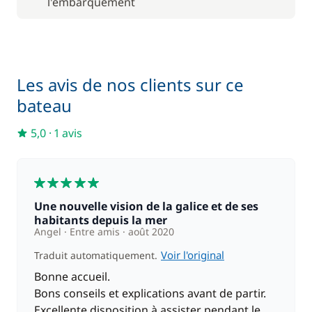
l'embarquement
Moteur Hors Bord
100,00 €
50,00 €
Paddle
Les avis de nos clients sur ce
/ bateau
bateau
10,00 €
Serviettes
5,0
·
1 avis
/ personne
180,00 €
Skipper (repas non inclus)
5
/ jour
Une nouvelle vision de la galice et de ses
100,00 €
habitants depuis la mer
Spinnaker
/ bateau
Angel
Entre amis
août 2020
Voir l'original
Traduit automatiquement.
Bonne accueil.
Bons conseils et explications avant de partir.
Excellente disposition à assister pendant le