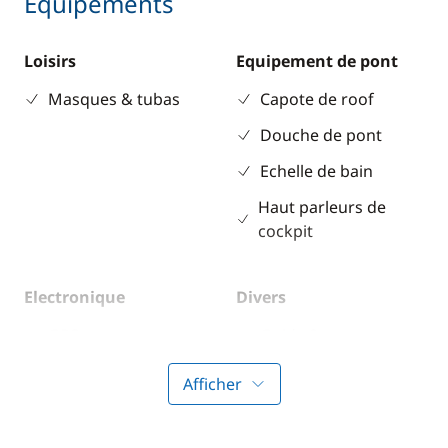
Equipements
Loisirs
Equipement de pont
Masques & tubas
Capote de roof
Douche de pont
Echelle de bain
Haut parleurs de
cockpit
Electronique
Divers
GPS
Guide & cartes
Lecteur de cartes
Afficher
Pilote automatique
Sondeur