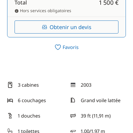
1 500 €
Total
Hors services obligatoires
Obtenir un devis
Favoris
3 cabines
2003
année
6 couchages
Grand voile lattée
1 douches
39 ft (11,91 m)
longueur
1 toilettes
1,00/1,97 m