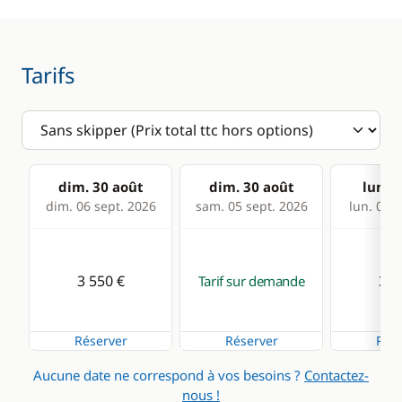
VHF
Tarifs
Cuisine
Confort
Cuisinière
Dessalinisateur
Machine à café
Réfrigérateur
dim. 30 août
dim. 30 août
lun. 3
éléctrique
dim. 06 sept. 2026
sam. 05 sept. 2026
lun. 07 s
3 550 €
3 5
Tarif sur demande
Réserver
Réserver
Rése
Aucune date ne correspond à vos besoins ?
Contactez-
nous !