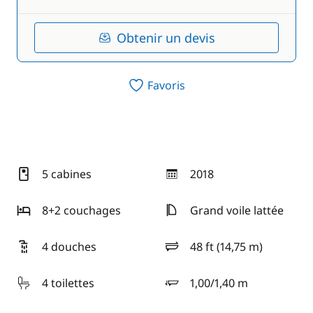
Obtenir un devis
Favoris
5 cabines
2018
année
8+2 couchages
Grand voile lattée
4 douches
48 ft (14,75 m)
longueur
4 toilettes
1,00/1,40 m
tirant d'eau