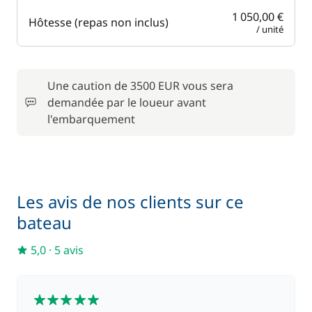
Machine à café
Générateur
1 050,00 €
Hôtesse (repas non inclus)
/ unité
Micro-ondes
Lave Linge
Réfrigérateur
WC électrique
éléctrique
Une caution de 3500 EUR vous sera
demandée par le loueur avant
l'embarquement
Les avis de nos clients sur ce
bateau
5,0
·
5 avis
5