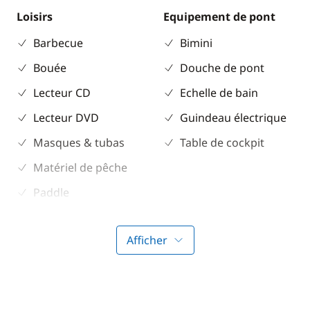
Loisirs
Equipement de pont
Barbecue
Bimini
Bouée
Douche de pont
Lecteur CD
Echelle de bain
Lecteur DVD
Guindeau électrique
Masques & tubas
Table de cockpit
Matériel de pêche
Paddle
Ski nautique
Afficher
Electronique
Divers
Anémomètre
Equipement de
sécurité