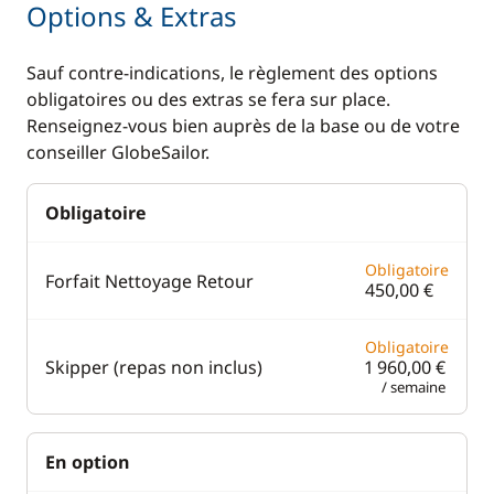
Convertisseur 220V
Options & Extras
Guide & cartes
GPS
Sauf contre-indications, le règlement des options
Lecteur de cartes
obligatoires ou des extras se fera sur place.
Renseignez-vous bien auprès de la base ou de votre
Loch - Speedo
conseiller GlobeSailor.
Pilote automatique
Sondeur
Obligatoire
VHF
Obligatoire
Forfait Nettoyage Retour
450,00 €
Cuisine
Confort
Obligatoire
Congélateur
Chauffage
Skipper (repas non inclus)
1 960,00 €
/ semaine
Cuisinière
Climatisation
Ice Maker
Dessalinisateur
En option
Lave Vaisselle
Eau chaude