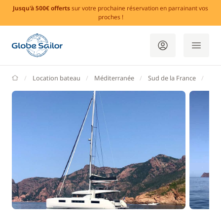
Jusqu'à 500€ offerts
sur votre prochaine réservation en parrainant vos
proches !
GlobeSailor
Location bateau
Méditerranée
Sud de la France
Var