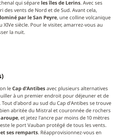
 chenal qui sépare
les îles de Lerins
. Avec ses
bri des vents de Nord et de Sud. Avant cela,
dominé par le San Peyre
, une colline volcanique
 XIVe siècle. Pour le visiter, amarrez-vous au
er la nuit.
s)
ion le
Cap d'Antibes
avec plusieurs alternatives
uiller à un premier endroit pour déjeuner et de
t. Tout d'abord au sud du Cap d'Antibes se trouve
, bien abritée du Mistral et couronnée de rochers
Garoupe
, et jetez l'ancre par moins de 10 mètres
reste le port Vauban protégé de tous les vents.
, et ses remparts
. Réapprovisionnez-vous en