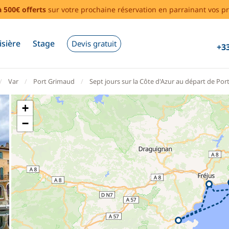
à 500€ offerts
sur votre prochaine réservation en parrainant vos pr
isière
Stage
Devis gratuit
+33
Var
Port Grimaud
Sept jours sur la Côte d'Azur au départ de Po
+
−