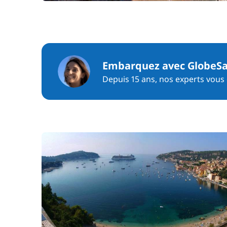
Embarquez avec GlobeSa
Depuis 15 ans, nos experts vous c