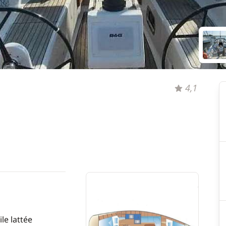
4,1
le lattée