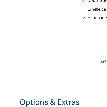
Douche de
Echelle de
Haut parle
Divers
Cuisine
Equipement de sécurité
Réfrigérat
Aff
Guide & cartes
Options & Extras