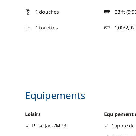
1 douches
33 ft (9,9
longueur
1 toilettes
1,00/2,02
tirant d'eau
Equipements
Loisirs
Equipement 
Prise Jack/MP3
Capote de