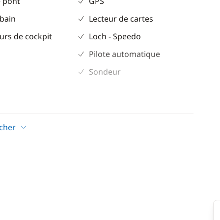
 pont
GPS
 bain
Lecteur de cartes
urs de cockpit
Loch - Speedo
Pilote automatique
Sondeur
Confort
eur
Eau chaude
icher